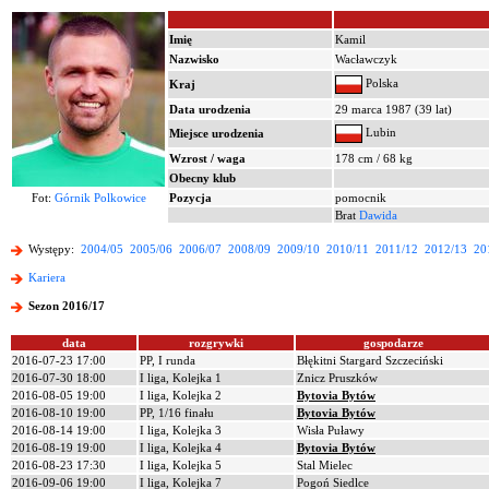
Imię
Kamil
Nazwisko
Wacławczyk
Polska
Kraj
Data urodzenia
29 marca 1987 (39 lat)
Lubin
Miejsce urodzenia
Wzrost / waga
178 cm / 68 kg
Obecny klub
Fot:
Górnik Polkowice
Pozycja
pomocnik
Brat
Dawida
Występy:
2004/05
2005/06
2006/07
2008/09
2009/10
2010/11
2011/12
2012/13
20
Kariera
Sezon 2016/17
data
rozgrywki
gospodarze
2016-07-23 17:00
PP, I runda
Błękitni Stargard Szczeciński
2016-07-30 18:00
I liga, Kolejka 1
Znicz Pruszków
2016-08-05 19:00
I liga, Kolejka 2
Bytovia Bytów
2016-08-10 19:00
PP, 1/16 finału
Bytovia Bytów
2016-08-14 19:00
I liga, Kolejka 3
Wisła Puławy
2016-08-19 19:00
I liga, Kolejka 4
Bytovia Bytów
2016-08-23 17:30
I liga, Kolejka 5
Stal Mielec
2016-09-06 19:00
I liga, Kolejka 7
Pogoń Siedlce