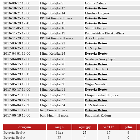
2016-09-17 18:00
I liga, Kolejka 9
Górnik Zabrze
2016-10-15 18:00
I liga, Kolejka 13
Bytovia Bytów
2016-10-21 18:00
I liga, Kolejka 14
Chrobry Głogów
2016-10-25 17:30
PP, 1/4 finału - I mecz
Bytovia Bytów
2016-10-29 17:45
I liga, Kolejka 15
Bytovia Bytów
2016-11-05 13:30
I liga, Kolejka 16
Stomil Olsztyn
2016-11-25 17:00
I liga, Kolejka 19
Podbeskidzie Bielsko-Biała
2016-11-29 20:30
PP, 1/4 finału - II mecz
Arka Gdynia
2017-03-18 16:00
I liga, Kolejka 22
Bytovia Bytów
2017-03-25 15:00
I liga, Kolejka 23
GKS Tychy
2017-04-01 16:00
I liga, Kolejka 24
Bytovia Bytów
2017-04-08 17:00
I liga, Kolejka 25
Sandecja Nowy Sącz
2017-04-15 16:00
I liga, Kolejka 26
Bytovia Bytów
2017-04-22 19:00
I liga, Kolejka 27
MKS Kluczbork
2017-04-29 18:15
I liga, Kolejka 28
Bytovia Bytów
2017-05-06 18:00
I liga, Kolejka 29
Bytovia Bytów
2017-05-13 19:00
I liga, Kolejka 30
Wigry Suwałki
2017-05-17 18:00
I liga, Kolejka 31
Bytovia Bytów
2017-05-21 18:00
I liga, Kolejka 32
Chojniczanka Chojnice
2017-05-28 12:30
I liga, Kolejka 33
Bytovia Bytów
2017-06-04 12:30
I liga, Kolejka 34
GKS Katowice
2017-06-11 17:00
bar., Finał - I mecz
Bytovia Bytów
2017-06-18 16:00
bar., Finał - II mecz
Radomiak Radom
drużyna
rozgr.
występy
w "11"
pełne
Bytovia Bytów
I liga
25
17
8
Bytovia Bytów
PP
4
3
0