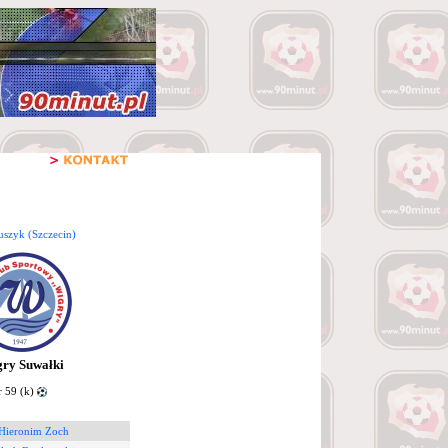
uszyk (Szczecin)
ry Suwałki
 59 (k)
 Hieronim Zoch