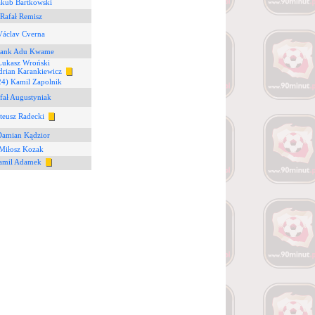
akub Bartkowski
 Rafał Remisz
Václav Cverna
rank Adu Kwame
Łukasz Wroński
drian Karankiewicz
24) Kamil Zapolnik
fał Augustyniak
teusz Radecki
Damian Kądzior
 Miłosz Kozak
amil Adamek