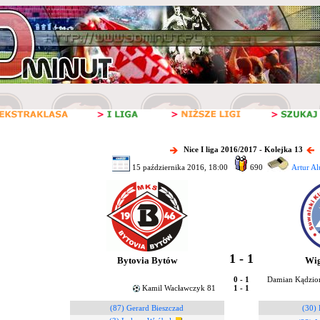
Nice I liga 2016/2017 - Kolejka 13
15 października 2016, 18:00
690
Artur Al
1 - 1
Bytovia Bytów
Wig
0 - 1
Damian Kądzior
Kamil Wacławczyk 81
1 - 1
(87) Gerard Bieszczad
(30)