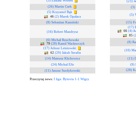
(3) Łukasz Wróbel
(23) J
(26) Martin Cseh
(3)
(5) Krzysztof Bąk
(5) 
46
(2) Marek Opałacz
(8) Sebastian Kamiński
(15) F
(17) 
66
(4) A
(16) Robert Mandrysz
85
(
(6) Michał Rzuchowski
(8) Ra
79
(28) Kamil Wacławczyk
(17) Juliusz Letniowski
(10) Ma
62
(29) Jakub Serafin
(14) Mateusz Klichowicz
(11) 
(24) Michał Efir
(9)
(28) K
(11) Janusz Surdykowski
Przeczytaj news:
I liga: Bytovia 1-1 Wigry