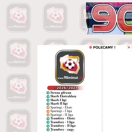
Strona główna
Skarb Ekstraklasy
Skarb I ligi
Skarb II ligi
Sparingi - Ekstr.
Sparingi - I liga
Sparingi - II liga
Transfery - Ekstr.
Transfery - I liga
Transfery - II liga
Transfery - zagr.