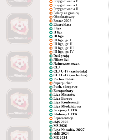
Przygotowania E
Przygotowania I
Przygotowania II
Polacy za granicą
Obcokrajowcy
Baraże 2026
Ekstraklasa
I liga
II liga
III liga
III liga, gr. I
III liga, gr. II
III liga, gr. III
III liga, gr. IV
Dziś grają
Niższe ligi
Najnowsze rozgr.
CLJ
CLJ U-17 (zachodnia)
CLJ U-17 (wschodnia)
Puchar Polski
Superpuchar
Puch. okręgowe
Europuchary
Liga Mistrzów
Liga Europy
Liga Konferencji
Liga Młodzieżowa
Krajowy UEFA
Klubowy UEFA
Reprezentacja
eMŚ 2026
MŚ 2026
Liga Narodów 26/27
eME 2024
ME 2024