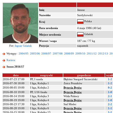
Imię
Janusz
Nazwisko
Surdykowski
Polska
Kraj
Data urodzenia
4 maja 1986 (40 lat)
Gdańsk
Miejsce urodzenia
Wzrost / waga
187 cm / 77 kg
Fot:
Jaguar Gdańsk
Pozycja
napastnik
Występy:
2004/05
2005/06
2006/07
2007/08
2008/09
2009/10
2011/12
2012/13
20
Kariera
Sezon 2016/17
data
rozgrywki
gospodarze
wyni
2016-07-23 17:00
PP, I runda
Błękitni Stargard Szczeciński
1-2
2016-07-30 18:00
I liga, Kolejka 1
Znicz Pruszków
1-2
2016-08-05 19:00
I liga, Kolejka 2
Bytovia Bytów
0-2
2016-08-10 19:00
PP, 1/16 finału
Bytovia Bytów
1-0
2016-08-14 19:00
I liga, Kolejka 3
Wisła Puławy
2-1
2016-08-19 19:00
I liga, Kolejka 4
Bytovia Bytów
1-0
2016-08-23 17:30
I liga, Kolejka 5
Stal Mielec
2-2
2016-08-28 19:00
I liga, Kolejka 6
Bytovia Bytów
1-1
2016-10-15 18:00
I liga, Kolejka 13
Bytovia Bytów
1-1