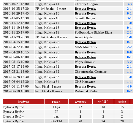
2016-10-21 18:00
I liga, Kolejka 14
Chrobry Głogów
3-3
2016-10-25 17:30
PP, 1/4 finału - I mecz
Bytovia Bytów
2-1
2016-10-29 17:45
I liga, Kolejka 15
Bytovia Bytów
0-1
2016-11-05 13:30
I liga, Kolejka 16
Stomil Olsztyn
3-1
2016-11-12 18:00
I liga, Kolejka 17
Bytovia Bytów
1-0
2016-11-19 18:00
I liga, Kolejka 18
Bytovia Bytów
0-1
2016-11-25 17:00
I liga, Kolejka 19
Podbeskidzie Bielsko-Biała
2-1
2016-11-29 20:30
PP, 1/4 finału - II mecz
Arka Gdynia
1-0
2017-04-15 16:00
I liga, Kolejka 26
Bytovia Bytów
0-1
2017-04-22 19:00
I liga, Kolejka 27
MKS Kluczbork
2-2
2017-04-29 18:15
I liga, Kolejka 28
Bytovia Bytów
0-0
2017-05-06 18:00
I liga, Kolejka 29
Bytovia Bytów
0-1
2017-05-13 19:00
I liga, Kolejka 30
Wigry Suwałki
3-2
2017-05-17 18:00
I liga, Kolejka 31
Bytovia Bytów
2-1
2017-05-21 18:00
I liga, Kolejka 32
Chojniczanka Chojnice
1-1
2017-05-28 12:30
I liga, Kolejka 33
Bytovia Bytów
1-0
2017-06-04 12:30
I liga, Kolejka 34
GKS Katowice
1-1
2017-06-11 17:00
bar., Finał - I mecz
Bytovia Bytów
4-0
2017-06-18 16:00
bar., Finał - II mecz
Radomiak Radom
0-2
drużyna
rozgr.
występy
w "11"
pełne
Bytovia Bytów
I liga
22
18
15
Bytovia Bytów
PP
4
4
3
Bytovia Bytów
bar.
2
2
2
Bytovia Bytów
RAZEM
28
24
20