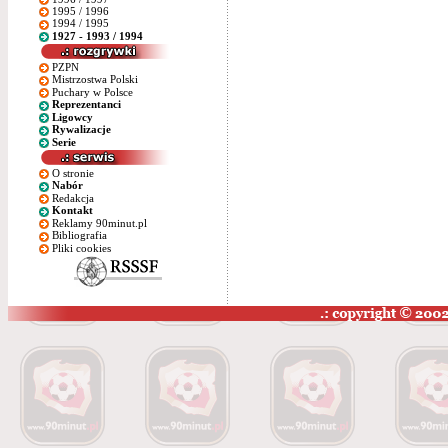
1995 / 1996
1994 / 1995
1927 - 1993 / 1994
PZPN
Mistrzostwa Polski
Puchary w Polsce
Reprezentanci
Ligowcy
Rywalizacje
Serie
O stronie
Nabór
Redakcja
Kontakt
Reklamy 90minut.pl
Bibliografia
Pliki cookies