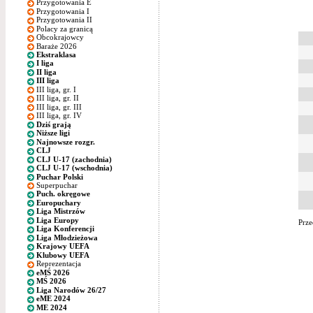
Przygotowania E
Przygotowania I
Przygotowania II
Polacy za granicą
Obcokrajowcy
Baraże 2026
Ekstraklasa
I liga
II liga
III liga
III liga, gr. I
III liga, gr. II
III liga, gr. III
III liga, gr. IV
Dziś grają
Niższe ligi
Najnowsze rozgr.
CLJ
CLJ U-17 (zachodnia)
CLJ U-17 (wschodnia)
Puchar Polski
Superpuchar
Puch. okręgowe
Europuchary
Liga Mistrzów
Liga Europy
Prze
Liga Konferencji
Liga Młodzieżowa
Krajowy UEFA
Klubowy UEFA
Reprezentacja
eMŚ 2026
MŚ 2026
Liga Narodów 26/27
eME 2024
ME 2024