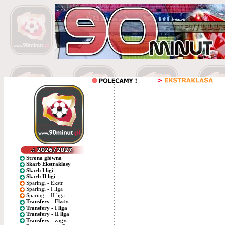
Strona główna
Skarb Ekstraklasy
Skarb I ligi
Skarb II ligi
Sparingi - Ekstr.
Sparingi - I liga
Sparingi - II liga
Transfery - Ekstr.
Transfery - I liga
Transfery - II liga
Transfery - zagr.