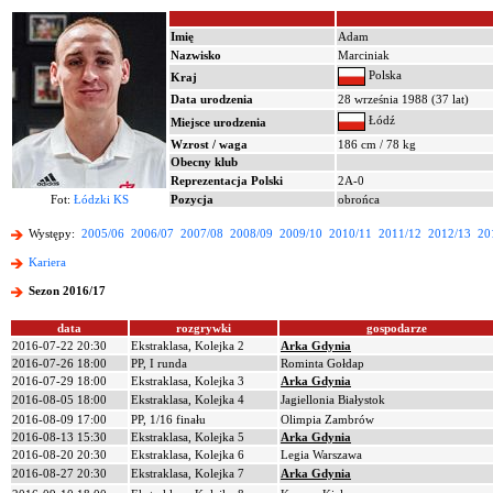
Imię
Adam
Nazwisko
Marciniak
Polska
Kraj
Data urodzenia
28 września 1988 (37 lat)
Łódź
Miejsce urodzenia
Wzrost / waga
186 cm / 78 kg
Obecny klub
Reprezentacja Polski
2A-0
Fot:
Łódzki KS
Pozycja
obrońca
Występy:
2005/06
2006/07
2007/08
2008/09
2009/10
2010/11
2011/12
2012/13
20
Kariera
Sezon 2016/17
data
rozgrywki
gospodarze
2016-07-22 20:30
Ekstraklasa, Kolejka 2
Arka Gdynia
2016-07-26 18:00
PP, I runda
Rominta Gołdap
2016-07-29 18:00
Ekstraklasa, Kolejka 3
Arka Gdynia
2016-08-05 18:00
Ekstraklasa, Kolejka 4
Jagiellonia Białystok
2016-08-09 17:00
PP, 1/16 finału
Olimpia Zambrów
2016-08-13 15:30
Ekstraklasa, Kolejka 5
Arka Gdynia
2016-08-20 20:30
Ekstraklasa, Kolejka 6
Legia Warszawa
2016-08-27 20:30
Ekstraklasa, Kolejka 7
Arka Gdynia