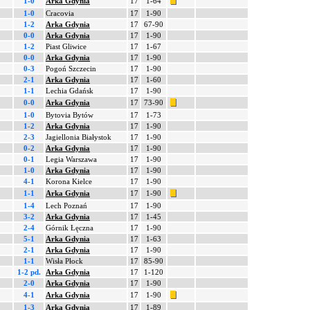
1-0
Arka Gdynia
17
1-64
1-0
Cracovia
17
1-90
1-2
Arka Gdynia
17
67-90
0-0
Arka Gdynia
17
1-90
1-2
Piast Gliwice
17
1-67
0-0
Arka Gdynia
17
1-90
0-3
Pogoń Szczecin
17
1-90
2-1
Arka Gdynia
17
1-60
1-1
Lechia Gdańsk
17
1-90
0-0
Arka Gdynia
17
73-90
1-0
Bytovia Bytów
17
1-73
1-2
Arka Gdynia
17
1-90
2-3
Jagiellonia Białystok
17
1-90
0-2
Arka Gdynia
17
1-90
0-1
Legia Warszawa
17
1-90
1-0
Arka Gdynia
17
1-90
4-1
Korona Kielce
17
1-90
1-1
Arka Gdynia
17
1-90
1-4
Lech Poznań
17
1-90
3-2
Arka Gdynia
17
1-45
2-4
Górnik Łęczna
17
1-90
5-1
Arka Gdynia
17
1-63
2-1
Arka Gdynia
17
1-90
1-1
Wisła Płock
17
85-90
1-2 pd.
Arka Gdynia
17
1-120
2-0
Arka Gdynia
17
1-90
4-1
Arka Gdynia
17
1-90
1-3
Arka Gdynia
17
1-89