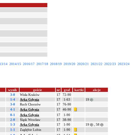
13/14
2014/15
2016/17
2017/18
2018/19
2019/20
2020/21
2021/22
2022/23
2023/24
wynik
goście
nr
grał
kartki
akcje
3-0
Wisła Kraków
17
72-90
1-4
Arka Gdynia
17
1-63
19
3-0
Ruch Chorzów
17
76-90
4-1
Arka Gdynia
17
46-90
0-1
Arka Gdynia
17
1-90
2-0
Śląsk Wrocław
17
38-90
1-3
Arka Gdynia
17
1-90
19
, 58
1-1
Zagłębie Lubin
17
1-90