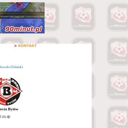
ikowski (Gdańsk)
ovia Bytów
5 (k)