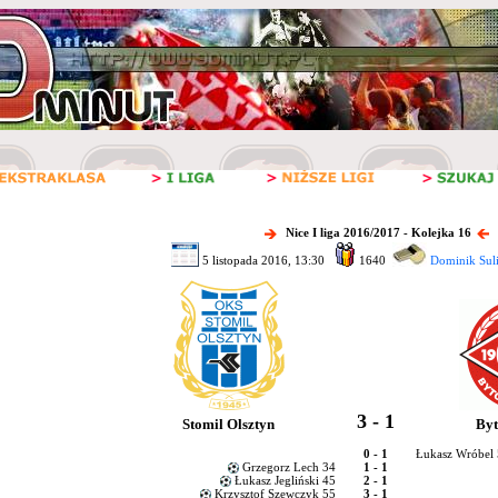
Nice I liga 2016/2017 - Kolejka 16
5 listopada 2016, 13:30
1640
Dominik Sul
3 - 1
Stomil Olsztyn
Byt
0 - 1
Łukasz Wróbel 
Grzegorz Lech 34
1 - 1
Łukasz Jegliński 45
2 - 1
Krzysztof Szewczyk 55
3 - 1