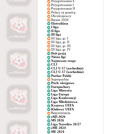
Przygotowania E
Przygotowania I
Przygotowania II
Polacy za granicą
Obcokrajowcy
Baraże 2026
Ekstraklasa
I liga
II liga
III liga
III liga, gr. I
III liga, gr. II
III liga, gr. III
III liga, gr. IV
Dziś grają
Niższe ligi
Najnowsze rozgr.
CLJ
CLJ U-17 (zachodnia)
CLJ U-17 (wschodnia)
Puchar Polski
Superpuchar
Puch. okręgowe
Europuchary
Liga Mistrzów
Liga Europy
Liga Konferencji
Liga Młodzieżowa
Krajowy UEFA
Klubowy UEFA
Reprezentacja
eMŚ 2026
MŚ 2026
Liga Narodów 26/27
eME 2024
ME 2024