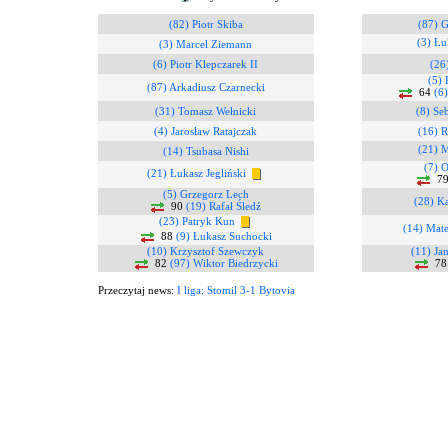
(82) Piotr Skiba
(87) G
(3) Łu
(3) Marcel Ziemann
(6) Piotr Klepczarek II
(26
(5) 
(87) Arkadiusz Czarnecki
64
(6
(31) Tomasz Wełnicki
(8) Se
(4) Jarosław Ratajczak
(16) 
(21) M
(14) Tsubasa Nishi
(7) 
(21) Łukasz Jegliński
7
(5) Grzegorz Lech
(28) K
90
(19) Rafał Śledź
(23) Patryk Kun
(14) Mate
88
(9) Łukasz Suchocki
(10) Krzysztof Szewczyk
(11) Ja
82
(97) Wiktor Biedrzycki
7
Przeczytaj news:
I liga: Stomil 3-1 Bytovia