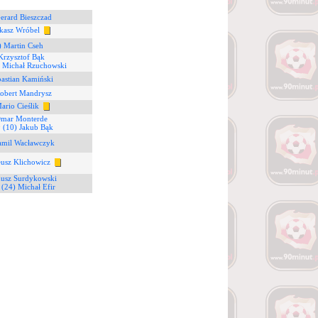
erard Bieszczad
kasz Wróbel
) Martin Cseh
Krzysztof Bąk
) Michał Rzuchowski
bastian Kamiński
Robert Mandrysz
ario Cieślik
Omar Monterde
9
(10) Jakub Bąk
amil Wacławczyk
usz Klichowicz
nusz Surdykowski
8
(24) Michał Efir