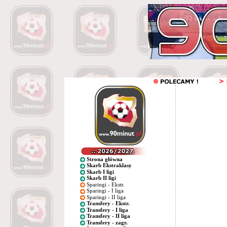
Strona główna
Skarb Ekstraklasy
Skarb I ligi
Skarb II ligi
Sparingi - Ekstr.
Sparingi - I liga
Sparingi - II liga
Transfery - Ekstr.
Transfery - I liga
Transfery - II liga
Transfery - zagr.