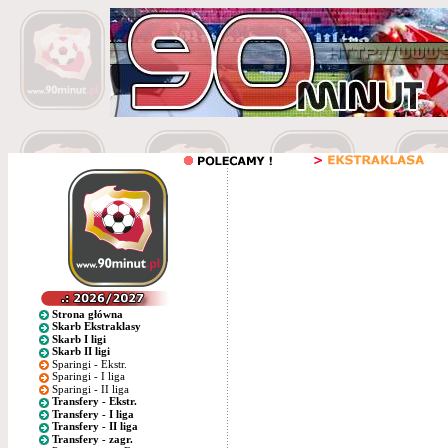
Strona główna
Skarb Ekstraklasy
Skarb I ligi
Skarb II ligi
Sparingi - Ekstr.
Sparingi - I liga
Sparingi - II liga
Transfery - Ekstr.
Transfery - I liga
Transfery - II liga
Transfery - zagr.