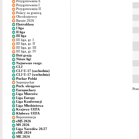
Przygotowania E
Przygotowania I
Przygotowania II
Polacy za granicą
Obcokrajowcy
Baraże 2026
Ekstraklasa
I liga
II liga
III liga
III liga, gr. I
III liga, gr. II
III liga, gr. III
III liga, gr. IV
Dziś grają
Niższe ligi
Najnowsze rozgr.
CLJ
CLJ U-17 (zachodnia)
CLJ U-17 (wschodnia)
Puchar Polski
Superpuchar
Puch. okręgowe
Prze
Europuchary
Liga Mistrzów
Liga Europy
Liga Konferencji
Liga Młodzieżowa
Krajowy UEFA
Klubowy UEFA
Reprezentacja
eMŚ 2026
MŚ 2026
Liga Narodów 26/27
eME 2024
ME 2024