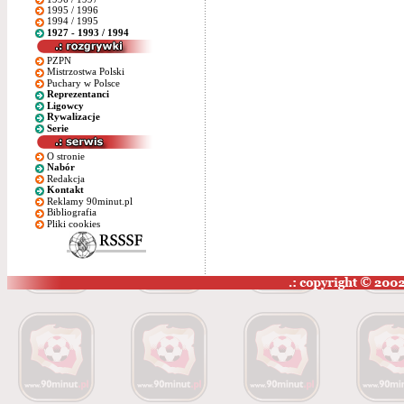
1995 / 1996
1994 / 1995
1927 - 1993 / 1994
PZPN
Mistrzostwa Polski
Puchary w Polsce
Reprezentanci
Ligowcy
Rywalizacje
Serie
O stronie
Nabór
Redakcja
Kontakt
Reklamy 90minut.pl
Bibliografia
Pliki cookies