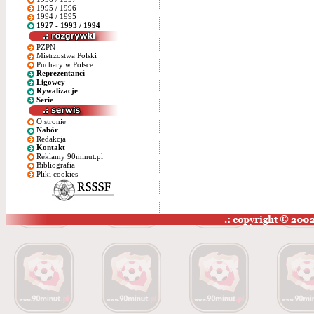
1995 / 1996
1994 / 1995
1927 - 1993 / 1994
PZPN
Mistrzostwa Polski
Puchary w Polsce
Reprezentanci
Ligowcy
Rywalizacje
Serie
O stronie
Nabór
Redakcja
Kontakt
Reklamy 90minut.pl
Bibliografia
Pliki cookies