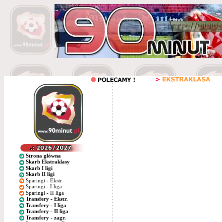
Strona główna
Skarb Ekstraklasy
Skarb I ligi
Skarb II ligi
Sparingi - Ekstr.
Sparingi - I liga
Sparingi - II liga
Transfery - Ekstr.
Transfery - I liga
Transfery - II liga
Transfery - zagr.