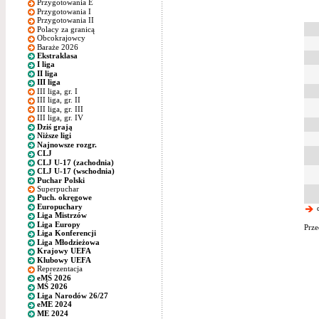
Przygotowania E
Przygotowania I
Przygotowania II
Polacy za granicą
Obcokrajowcy
Baraże 2026
Ekstraklasa
I liga
II liga
III liga
III liga, gr. I
III liga, gr. II
III liga, gr. III
III liga, gr. IV
Dziś grają
Niższe ligi
Najnowsze rozgr.
CLJ
CLJ U-17 (zachodnia)
CLJ U-17 (wschodnia)
Puchar Polski
Superpuchar
Puch. okręgowe
Europuchary
d
Liga Mistrzów
Liga Europy
Prze
Liga Konferencji
Liga Młodzieżowa
Krajowy UEFA
Klubowy UEFA
Reprezentacja
eMŚ 2026
MŚ 2026
Liga Narodów 26/27
eME 2024
ME 2024