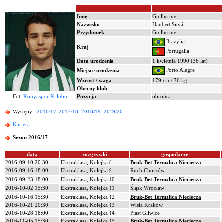
Imię
Guilherme
Nazwisko
Haubert Sityá
Przydomek
Guilherme
Brazylia
Kraj
Portugalia
Data urodzenia
1 kwietnia 1990 (36 lat)
Porto Alegre
Miejsce urodzenia
Wzrost / waga
179 cm / 76 kg
Obecny klub
Fot:
Konyaspor Kulübü
Pozycja
obrońca
Występy:
2016/17
2017/18
2018/19
2019/20
Kariera
Sezon 2016/17
data
rozgrywki
gospodarze
2016-09-10 20:30
Ekstraklasa, Kolejka 8
Bruk-Bet Termalica Nieciecza
2016-09-16 18:00
Ekstraklasa, Kolejka 9
Ruch Chorzów
2016-09-23 18:00
Ekstraklasa, Kolejka 10
Bruk-Bet Termalica Nieciecza
2016-10-02 15:30
Ekstraklasa, Kolejka 11
Śląsk Wrocław
2016-10-16 15:30
Ekstraklasa, Kolejka 12
Bruk-Bet Termalica Nieciecza
2016-10-21 20:30
Ekstraklasa, Kolejka 13
Wisła Kraków
2016-10-28 18:00
Ekstraklasa, Kolejka 14
Piast Gliwice
2016-11-05 15:30
Ekstraklasa, Kolejka 15
Bruk-Bet Termalica Nieciecza