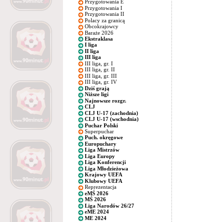
Przygotowania E
Przygotowania I
Przygotowania II
Polacy za granicą
Obcokrajowcy
Baraże 2026
Ekstraklasa
I liga
II liga
III liga
III liga, gr. I
III liga, gr. II
III liga, gr. III
III liga, gr. IV
Dziś grają
Niższe ligi
Najnowsze rozgr.
CLJ
CLJ U-17 (zachodnia)
CLJ U-17 (wschodnia)
Puchar Polski
Superpuchar
Puch. okręgowe
Europuchary
Liga Mistrzów
Liga Europy
Liga Konferencji
Liga Młodzieżowa
Krajowy UEFA
Klubowy UEFA
Reprezentacja
eMŚ 2026
MŚ 2026
Liga Narodów 26/27
eME 2024
ME 2024