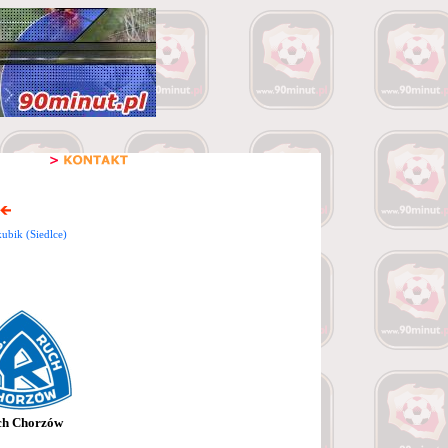
kubik (Siedlce)
ch Chorzów