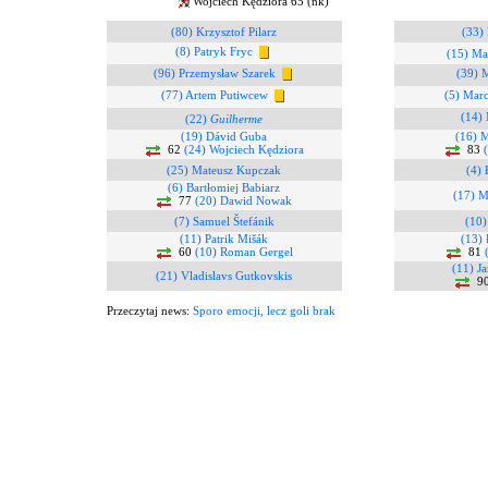
Wojciech Kędziora 65 (nk)
(80) Krzysztof Pilarz
(33) 
(8) Patryk Fryc
(15) Ma
(96) Przemysław Szarek
(39) 
(77) Artem Putiwcew
(5) Mar
(14) 
(22)
Guilherme
(19) Dávid Guba
(16) M
62
(24) Wojciech Kędziora
83
(25) Mateusz Kupczak
(4)
(6) Bartłomiej Babiarz
(17) M
77
(20) Dawid Nowak
(7) Samuel Štefánik
(10)
(11) Patrik Mišák
(13)
60
(10) Roman Gergel
81
(11) J
(21) Vladislavs Gutkovskis
9
Przeczytaj news:
Sporo emocji, lecz goli brak