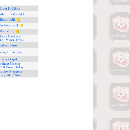
Libor Hrdlička
rtin Konczkowski
Michał Helik
cin Kowalczyk
Michał Koj
iłosz Przybecki
(66) Miłosz Trojak
 Łukasz Surma
aciej Urbańczyk
 Patryk Lipski
 Łukasz Moneta
(23) Paweł Oleksy
arosław Niezgoda
0
(9) Jakub Arak