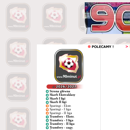
Strona główna
Skarb Ekstraklasy
Skarb I ligi
Skarb II ligi
Sparingi - Ekstr.
Sparingi - I liga
Sparingi - II liga
Transfery - Ekstr.
Transfery - I liga
Transfery - II liga
Transfery - zagr.