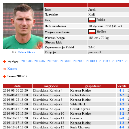
Imię
Jacek
Nazwisko
Kiełb
Polska
Kraj
Data urodzenia
10 stycznia 1988 (38 lat)
Siedlce
Miejsce urodzenia
Wzrost / waga
183 cm / 70 kg
Obecny klub
Reprezentacja Polski
2A-0
Fot:
Orlęta Kielce
Pozycja
pomocnik
Występy:
2005/06
2006/07
2007/08
2008/09
2009/10
2010/11
2011/12
2012/13
20
Kariera
Sezon 2016/17
data
rozgrywki
gospodarze
wynik
2016-08-06 20:30
Ekstraklasa, Kolejka 4
Korona Kielce
4-1
2016-08-12 18:00
Ekstraklasa, Kolejka 5
Lechia Gdańsk
3-2
2016-08-22 18:00
Ekstraklasa, Kolejka 6
Korona Kielce
1-0
2016-08-26 18:00
Ekstraklasa, Kolejka 7
Wisła Płock
1-2
2016-09-17 15:30
Ekstraklasa, Kolejka 9
Górnik Łęczna
4-0
2016-09-25 15:30
Ekstraklasa, Kolejka 10
Korona Kielce
1-2
J
2016-10-02 15:30
Ekstraklasa, Kolejka 11
Cracovia
6-0
2016-10-17 18:00
Ekstraklasa, Kolejka 12
Korona Kielce
1-2
2016-10-24 18:00
Ekstraklasa, Kolejka 13
Ruch Chorzów
4-0