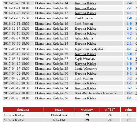
2016-10-28 20:30
Ekstraklasa, Kolejka 14
Korona Kielce
2-4
2016-11-21 18:00
Ekstraklasa, Kolejka 16
Korona Kielce
2-1
2016-11-26 15:30
Ekstraklasa, Kolejka 17
Korona Kielce
4-1
2016-12-03 15:30
Ekstraklasa, Kolejka 18
Piast Gliwice
1-0
2016-12-11 15:30
Ekstraklasa, Kolejka 19
Lech Poznań
1-0
2016-12-17 15:30
Ekstraklasa, Kolejka 20
Korona Kielce
2-0
2017-02-18 15:30
Ekstraklasa, Kolejka 22
Korona Kielce
4-2
W
2017-02-24 18:00
Ekstraklasa, Kolejka 23
Arka Gdynia
4-1
2017-03-03 18:00
Ekstraklasa, Kolejka 24
Korona Kielce
2-1
2017-03-11 20:30
Ekstraklasa, Kolejka 25
Jagiellonia Białystok
4-1
2017-03-19 15:30
Ekstraklasa, Kolejka 26
Korona Kielce
3-0
2017-03-31 18:00
Ekstraklasa, Kolejka 27
Śląsk Wrocław
3-0
2017-04-10 18:00
Ekstraklasa, Kolejka 28
Korona Kielce
1-0
2017-04-17 15:30
Ekstraklasa, Kolejka 29
Legia Warszawa
0-0
2017-04-22 18:00
Ekstraklasa, Kolejka 30
Korona Kielce
0-1
B
2017-04-28 20:30
Ekstraklasa, Kolejka 31
Lech Poznań
3-2
2017-05-05 20:30
Ekstraklasa, Kolejka 32
Korona Kielce
1-1
J
2017-05-17 18:30
Ekstraklasa, Kolejka 34
Korona Kielce
3-2
2017-05-22 18:00
Ekstraklasa, Kolejka 35
Bruk-Bet Termalica Nieciecza
0-2
2017-05-28 18:00
Ekstraklasa, Kolejka 36
Korona Kielce
0-1
drużyna
rozgr.
występy
w "11"
pełne
Korona Kielce
Ekstraklasa
29
24
15
Korona Kielce
RAZEM
29
24
15