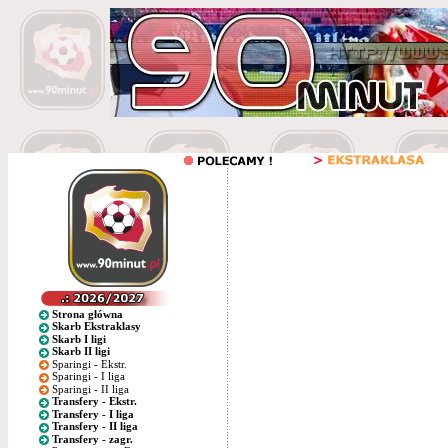
Strona główna
Skarb Ekstraklasy
Skarb I ligi
Skarb II ligi
Sparingi - Ekstr.
Sparingi - I liga
Sparingi - II liga
Transfery - Ekstr.
Transfery - I liga
Transfery - II liga
Transfery - zagr.