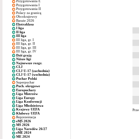
Przygotowania E
Przygotowania I
Przygotowania II
Polacy za granicą
Obcokrajowcy
Baraże 2026
Ekstraklasa
I liga
II liga
III liga
III liga, gr. I
III liga, gr. II
III liga, gr. III
III liga, gr. IV
Dziś grają
Niższe ligi
Najnowsze rozgr.
CLJ
CLJ U-17 (zachodnia)
CLJ U-17 (wschodnia)
Puchar Polski
Superpuchar
Puch. okręgowe
Europuchary
Liga Mistrzów
Liga Europy
Liga Konferencji
Liga Młodzieżowa
Krajowy UEFA
Prze
Klubowy UEFA
Reprezentacja
eMŚ 2026
MŚ 2026
Liga Narodów 26/27
eME 2024
ME 2024