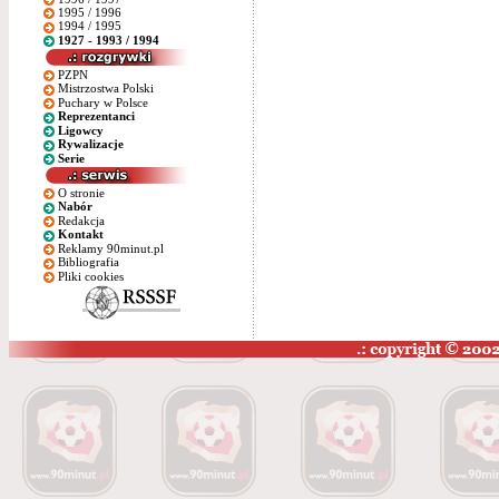
1995 / 1996
1994 / 1995
1927 - 1993 / 1994
PZPN
Mistrzostwa Polski
Puchary w Polsce
Reprezentanci
Ligowcy
Rywalizacje
Serie
O stronie
Nabór
Redakcja
Kontakt
Reklamy 90minut.pl
Bibliografia
Pliki cookies