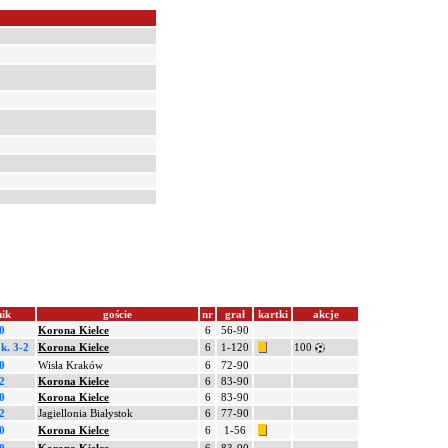
ik
goście
nr
grał
kartki
akcje
0
Korona Kielce
6
56-90
.
k. 3-2
Korona Kielce
6
1-120
100
0
Wisła Kraków
6
72-90
2
Korona Kielce
6
83-90
0
Korona Kielce
6
83-90
2
Jagiellonia Białystok
6
77-90
0
Korona Kielce
6
1-56