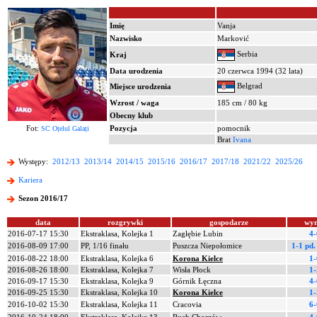
Imię
Vanja
Nazwisko
Marković
Serbia
Kraj
Data urodzenia
20 czerwca 1994 (32 lata)
Belgrad
Miejsce urodzenia
Wzrost / waga
185 cm / 80 kg
Obecny klub
Fot:
Pozycja
pomocnik
SC Oțelul Galați
Brat
Ivana
Występy:
2012/13
2013/14
2014/15
2015/16
2016/17
2017/18
2021/22
2025/26
Kariera
Sezon 2016/17
data
rozgrywki
gospodarze
wyn
2016-07-17 15:30
Ekstraklasa, Kolejka 1
Zagłębie Lubin
4-
2016-08-09 17:00
PP, 1/16 finału
Puszcza Niepołomice
1-1 pd
2016-08-22 18:00
Ekstraklasa, Kolejka 6
Korona Kielce
1-
2016-08-26 18:00
Ekstraklasa, Kolejka 7
Wisła Płock
1-
2016-09-17 15:30
Ekstraklasa, Kolejka 9
Górnik Łęczna
4-
2016-09-25 15:30
Ekstraklasa, Kolejka 10
Korona Kielce
1-
2016-10-02 15:30
Ekstraklasa, Kolejka 11
Cracovia
6-