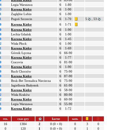
0
Korona Kielce
6
83-90
4
Legia Warszawa
6
1-80
3
Korona Kielce
6
1-90
1
Zagłębie Lubin
6
1-90
1
Pogoń Szczecin
6
1-70
5
, 53
0
Korona Kielce
6
1-71
0
Korona Kielce
6
1-90
0
Lechia Gdańsk
6
1-90
0
Korona Kielce
6
1-45
2
Wisła Płock
6
1-90
1
Korona Kielce
6
1-69
1
Górnik Łęczna
6
66-90
1
Korona Kielce
6
1-77
0
Cracovia
6
81-90
0
Korona Kielce
6
1-90
0
Ruch Chorzów
6
75-90
0
Korona Kielce
6
87-90
1
Bruk-Bet Termalica Nieciecza
6
75-90
1
Jagiellonia Białystok
6
61-90
0
Korona Kielce
6
58-90
2
Wisła Kraków
6
80-90
2
Korona Kielce
6
60-90
1
Legia Warszawa
6
55-90
0
Korona Kielce
6
1-72
rez.
czas gry
karne
sam.
16
1384
2
0 (0 + 0)
0
3
0
0
120
1
0 (0 + 0)
0
1
0