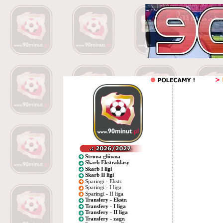
Strona główna
Skarb Ekstraklasy
Skarb I ligi
Skarb II ligi
Sparingi - Ekstr.
Sparingi - I liga
Sparingi - II liga
Transfery - Ekstr.
Transfery - I liga
Transfery - II liga
Transfery - zagr.