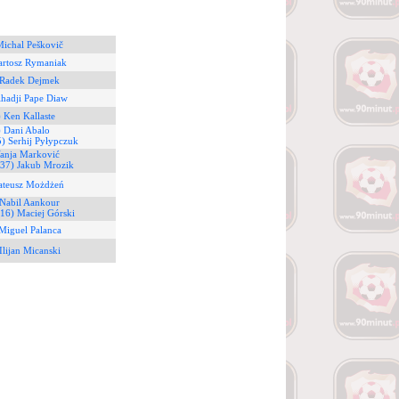
Michal Peškovič
artosz Rymaniak
 Radek Dejmek
lhadji Pape Diaw
) Ken Kallaste
) Dani Abalo
5) Serhij Pyłypczuk
Vanja Marković
(37) Jakub Mrozik
ateusz Możdżeń
 Nabil Aankour
(16) Maciej Górski
Miguel Palanca
Ilijan Micanski