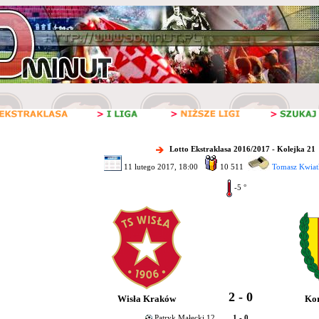
Lotto Ekstraklasa 2016/2017 - Kolejka 21
11 lutego 2017, 18:00
10 511
Tomasz Kwiat
-5 °
2 - 0
Wisła Kraków
Kor
Patryk Małecki 12
1 - 0