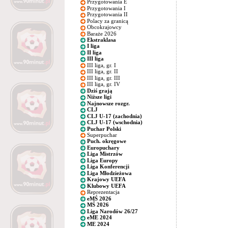
Przygotowania E
Przygotowania I
Przygotowania II
Polacy za granicą
Obcokrajowcy
Baraże 2026
Ekstraklasa
I liga
II liga
III liga
III liga, gr. I
III liga, gr. II
III liga, gr. III
III liga, gr. IV
Dziś grają
Niższe ligi
Najnowsze rozgr.
CLJ
CLJ U-17 (zachodnia)
CLJ U-17 (wschodnia)
Puchar Polski
Superpuchar
Puch. okręgowe
Europuchary
Liga Mistrzów
Liga Europy
Liga Konferencji
Liga Młodzieżowa
Krajowy UEFA
Klubowy UEFA
Reprezentacja
eMŚ 2026
MŚ 2026
Liga Narodów 26/27
eME 2024
ME 2024