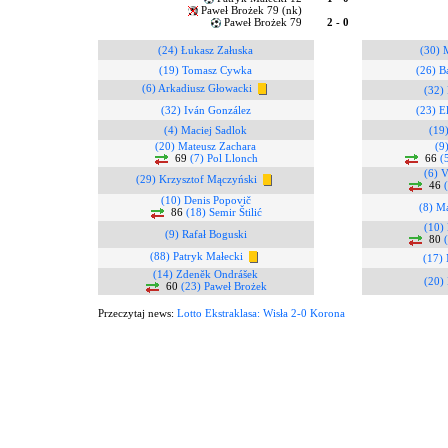
Paweł Brożek 79 (nk)
Paweł Brożek 79
2 - 0
(24) Łukasz Załuska
(30) 
(19) Tomasz Cywka
(26) B
(6) Arkadiusz Głowacki
(32)
(32) Iván González
(23) E
(4) Maciej Sadlok
(19
(20) Mateusz Zachara
(9
69
(7) Pol Llonch
66
(
(6) 
(29) Krzysztof Mączyński
46
(10) Denis Popovič
(8) M
86
(18) Semir Štilić
(10)
(9) Rafał Boguski
80
(88) Patryk Małecki
(17) 
(14) Zdeněk Ondrášek
(20) 
60
(23) Paweł Brożek
Przeczytaj news:
Lotto Ekstraklasa: Wisła 2-0 Korona