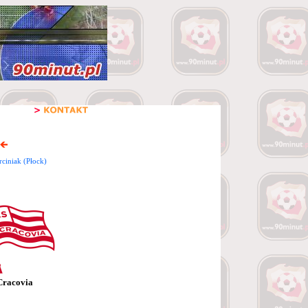
ciniak (Płock)
Cracovia