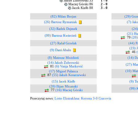
Jakub Żubrowski 33
1 - 0
Maciej Górski 86
2 - 0
Jacek Kiełb 88
3 - 0
(82) Milan Borjan
(29) Grz
(26) Bartosz Rymaniak
(7) Jak
(32) Radek Dejmek
(24)
(21) Hu
(99) Bartosz Kwiecień
79
(20)
(27) Rafał Grzelak
(44) P
(23) 
(9) Dani Abalo
46
(
(8) Mateusz Możdżeń
(14) D
(14) Jakub Żubrowski
(27) Mar
81
(6) Vanja Marković
(10) Mat
(17) Miguel Palanca
87
(55) Jakub Kotarzewski
(15) Jacek Kiełb
(9) T
(20) Ilijan Micanski
(99) 
77
(16) Maciej Górski
Przeczytaj news:
Lotto Ekstraklasa: Korona 3-0 Cracovia