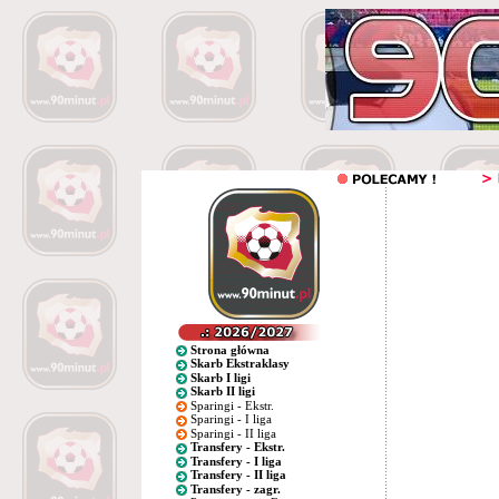
Strona główna
Skarb Ekstraklasy
Skarb I ligi
Skarb II ligi
Sparingi - Ekstr.
Sparingi - I liga
Sparingi - II liga
Transfery - Ekstr.
Transfery - I liga
Transfery - II liga
Transfery - zagr.