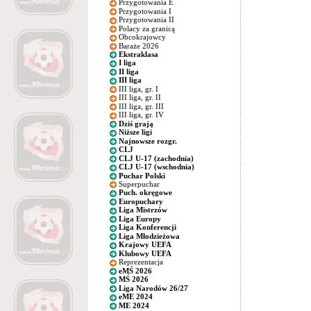
Przygotowania E
Przygotowania I
Przygotowania II
Polacy za granicą
Obcokrajowcy
Baraże 2026
Ekstraklasa
I liga
II liga
III liga
III liga, gr. I
III liga, gr. II
III liga, gr. III
III liga, gr. IV
Dziś grają
Niższe ligi
Najnowsze rozgr.
CLJ
CLJ U-17 (zachodnia)
CLJ U-17 (wschodnia)
Puchar Polski
Superpuchar
Puch. okręgowe
Europuchary
Liga Mistrzów
Liga Europy
Liga Konferencji
Liga Młodzieżowa
Krajowy UEFA
Klubowy UEFA
Reprezentacja
eMŚ 2026
MŚ 2026
Liga Narodów 26/27
eME 2024
ME 2024