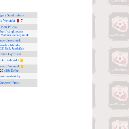
egorz Sandomierski
ub Wójcicki
7
 Piotr Polczak
bert Wołąkiewicz
 Mateusz Szczepaniak
aweł Jaroszyński
Jaroslav Mihalík
62) Erik Jendrišek
amian Dąbrowski
cin Budziński
eusz Cetnarski
20
(26)
Deleu
omáš Vestenický
Krzysztof Piątek