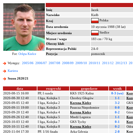
Imię
Jacek
Nazwisko
Kiełb
Polska
Kraj
Data urodzenia
10 stycznia 1988 (38 lat)
Siedlce
Miejsce urodzenia
Wzrost / waga
183 cm / 70 kg
Obecny klub
Reprezentacja Polski
2A-0
Fot:
Orlęta Kielce
Pozycja
pomocnik
Występy:
2005/06
2006/07
2007/08
2008/09
2009/10
2010/11
2011/12
2012/13
20
Kariera
Sezon 2020/21
data
rozgrywki
gospodarze
wynik
2020-08-15 16:00
PP, I runda
KKS 1925 Kalisz
0-3 (wo)
Koro
2020-08-30 12:40
I liga, Kolejka 1
Chrobry Głogów
1-1
Koro
2020-09-05 12:40
I liga, Kolejka 2
Korona Kielce
3-2
GKS 
2020-09-11 19:00
I liga, Kolejka 3
Puszcza Niepołomice
0-0
Koro
2020-09-20 12:40
I liga, Kolejka 4
Korona Kielce
0-2
Górn
2020-09-26 12:40
I liga, Kolejka 5
Miedź Legnica
1-1
Koro
2020-10-03 12:40
I liga, Kolejka 7
GKS Tychy
0-1
Koro
2020-10-11 12:40
I liga, Kolejka 8
Korona Kielce
0-2
Odra
2020-11-04 17:30
PP, 1/16 finału
Arka Gdynia
2-0
Koro