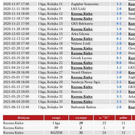
2020-11-07 17:00
I liga, Kolejka 11
Zagłębie Sosnowiec
1-3
Koro
2020-11-11 18:00
I liga, Kolejka 9
ŁKS Łódź
2-0
Koro
2020-11-14 18:00
I liga, Kolejka 12
Korona Kielce
1-0
Sand
2020-11-18 17:00
I liga, Kolejka 10
Korona Kielce
1-3
Stom
2020-11-21 17:00
I liga, Kolejka 13
GKS Bełchatów
0-1
Koro
2020-11-28 18:00
I liga, Kolejka 14
Korona Kielce
1-0
Reso
2020-12-03 12:00
I liga, Kolejka 15
Arka Gdynia
1-0
Koro
2020-12-13 12:40
I liga, Kolejka 17
Korona Kielce
0-2
Rad
2021-02-20 17:40
I liga, Kolejka 16
Widzew Łódź
2-0
Koro
2021-02-28 12:40
I liga, Kolejka 18
Korona Kielce
2-2
Chr
2021-03-13 17:00
I liga, Kolejka 20
Korona Kielce
1-0
Pusz
2021-03-19 20:30
I liga, Kolejka 21
Górnik Łęczna
0-1
Koro
2021-03-26 20:30
I liga, Kolejka 22
Korona Kielce
0-0
Mied
2021-04-24 12:40
I liga, Kolejka 26
Korona Kielce
1-2
ŁKS
2021-04-28 16:00
I liga, Kolejka 27
Stomil Olsztyn
2-0
Koro
2021-05-01 17:00
I liga, Kolejka 28
Korona Kielce
1-0
Zagł
2021-05-08 16:00
I liga, Kolejka 29
Sandecja Nowy Sącz
2-1
Koro
2021-05-15 17:00
I liga, Kolejka 30
Korona Kielce
3-0
GKS
2021-05-23 19:05
I liga, Kolejka 31
Resovia
1-1
Koro
2021-05-29 17:00
I liga, Kolejka 32
Korona Kielce
3-3
Arka
2021-06-04 20:00
I liga, Kolejka 33
Korona Kielce
1-1
Wid
2021-06-13 12:40
I liga, Kolejka 34
Radomiak Radom
2-0
Koro
drużyna
rozgr.
występy
w "11"
pełne
Korona Kielce
I liga
29
23
11
Korona Kielce
PP
2
1
0
Korona Kielce
RAZEM
31
24
11