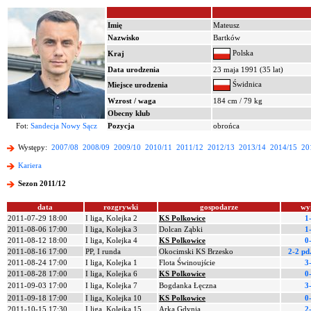
Imię
Mateusz
Nazwisko
Bartków
Polska
Kraj
Data urodzenia
23 maja 1991 (35 lat)
Świdnica
Miejsce urodzenia
Wzrost / waga
184 cm / 79 kg
Obecny klub
Fot:
Sandecja Nowy Sącz
Pozycja
obrońca
Występy:
2007/08
2008/09
2009/10
2010/11
2011/12
2012/13
2013/14
2014/15
20
Kariera
Sezon 2011/12
data
rozgrywki
gospodarze
wy
2011-07-29 18:00
I liga, Kolejka 2
KS Polkowice
1
2011-08-06 17:00
I liga, Kolejka 3
Dolcan Ząbki
1
2011-08-12 18:00
I liga, Kolejka 4
KS Polkowice
0
2011-08-16 17:00
PP, I runda
Okocimski KS Brzesko
2-2 pd
2011-08-24 17:00
I liga, Kolejka 1
Flota Świnoujście
3
2011-08-28 17:00
I liga, Kolejka 6
KS Polkowice
0
2011-09-03 17:00
I liga, Kolejka 7
Bogdanka Łęczna
3
2011-09-18 17:00
I liga, Kolejka 10
KS Polkowice
0
2011-10-15 17:30
I liga, Kolejka 15
Arka Gdynia
2