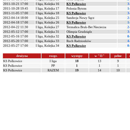
2011-10-21 17:00
I liga, Kolejka 16
KS Polkowice
3
2011-10-28 19:45
I liga, Kolejka 17
Polonia Bytom
1
2011-11-05 17:00
I liga, Kolejka 18
KS Polkowice
3
2012-04-14 18:00
I liga, Kolejka 25
Sandecja Nowy Sącz
2
2012-04-18 17:00
I liga, Kolejka 26
KS Polkowice
1
2012-04-22 11:30
I liga, Kolejka 27
Termalica Bruk-Bet Nieciecza
2
2012-05-12 17:00
I liga, Kolejka 31
Olimpia Grudziądz
3
2012-05-16 17:00
I liga, Kolejka 32
KS Polkowice
0
2012-05-20 17:00
I liga, Kolejka 33
Ruch Radzionków
4
2012-05-27 17:00
I liga, Kolejka 34
KS Polkowice
0
drużyna
rozgr.
występy
w "11"
pełne
KS Polkowice
I liga
18
13
9
KS Polkowice
PP
1
1
1
KS Polkowice
RAZEM
19
14
10