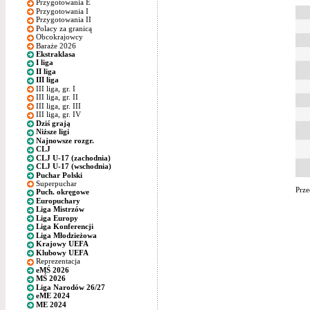
Przygotowania E
Przygotowania I
Przygotowania II
Polacy za granicą
Obcokrajowcy
Baraże 2026
Ekstraklasa
I liga
II liga
III liga
III liga, gr. I
III liga, gr. II
III liga, gr. III
III liga, gr. IV
Dziś grają
Niższe ligi
Najnowsze rozgr.
CLJ
CLJ U-17 (zachodnia)
CLJ U-17 (wschodnia)
Puchar Polski
Superpuchar
Prze
Puch. okręgowe
Europuchary
Liga Mistrzów
Liga Europy
Liga Konferencji
Liga Młodzieżowa
Krajowy UEFA
Klubowy UEFA
Reprezentacja
eMŚ 2026
MŚ 2026
Liga Narodów 26/27
eME 2024
ME 2024