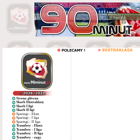
Strona główna
Skarb Ekstraklasy
Skarb I ligi
Skarb II ligi
Sparingi - Ekstr.
Sparingi - I liga
Sparingi - II liga
Transfery - Ekstr.
Transfery - I liga
Transfery - II liga
Transfery - zagr.