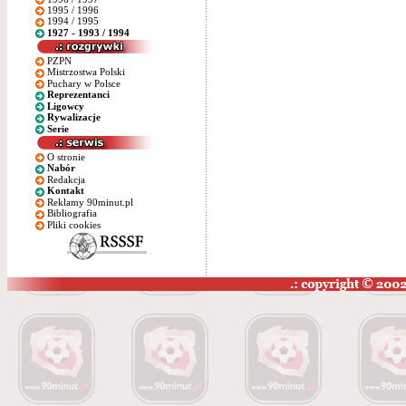
1995 / 1996
1994 / 1995
1927 - 1993 / 1994
PZPN
Mistrzostwa Polski
Puchary w Polsce
Reprezentanci
Ligowcy
Rywalizacje
Serie
O stronie
Nabór
Redakcja
Kontakt
Reklamy 90minut.pl
Bibliografia
Pliki cookies