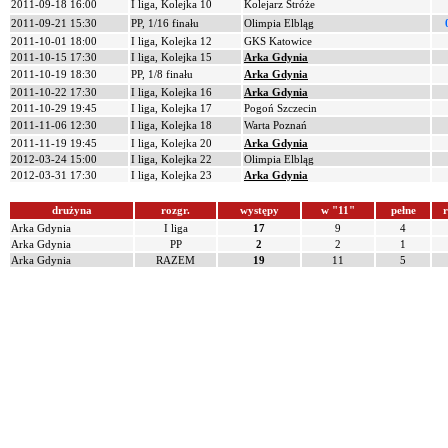
2011-09-18 16:00
I liga, Kolejka 10
Kolejarz Stróże
2011-09-21 15:30
PP, 1/16 finału
Olimpia Elbląg
2011-10-01 18:00
I liga, Kolejka 12
GKS Katowice
2011-10-15 17:30
I liga, Kolejka 15
Arka Gdynia
2011-10-19 18:30
PP, 1/8 finału
Arka Gdynia
2011-10-22 17:30
I liga, Kolejka 16
Arka Gdynia
2011-10-29 19:45
I liga, Kolejka 17
Pogoń Szczecin
2011-11-06 12:30
I liga, Kolejka 18
Warta Poznań
2011-11-19 19:45
I liga, Kolejka 20
Arka Gdynia
2012-03-24 15:00
I liga, Kolejka 22
Olimpia Elbląg
2012-03-31 17:30
I liga, Kolejka 23
Arka Gdynia
drużyna
rozgr.
występy
w "11"
pełne
r
Arka Gdynia
I liga
17
9
4
Arka Gdynia
PP
2
2
1
Arka Gdynia
RAZEM
19
11
5