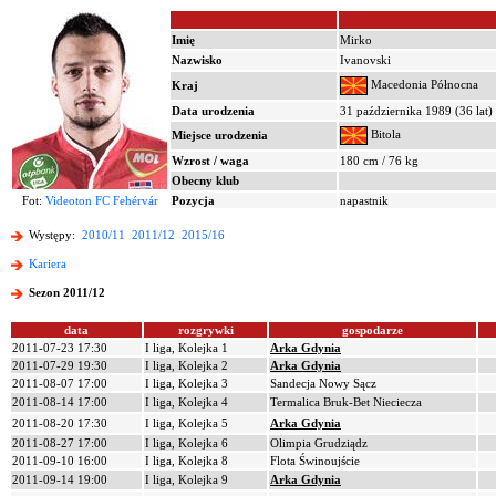
Imię
Mirko
Nazwisko
Ivanovski
Macedonia Północna
Kraj
Data urodzenia
31 października 1989 (36 lat)
Bitola
Miejsce urodzenia
Wzrost / waga
180 cm / 76 kg
Obecny klub
Fot:
Videoton FC Fehérvár
Pozycja
napastnik
Występy:
2010/11
2011/12
2015/16
Kariera
Sezon 2011/12
data
rozgrywki
gospodarze
2011-07-23 17:30
I liga, Kolejka 1
Arka Gdynia
2011-07-29 19:30
I liga, Kolejka 2
Arka Gdynia
2011-08-07 17:00
I liga, Kolejka 3
Sandecja Nowy Sącz
2011-08-14 17:00
I liga, Kolejka 4
Termalica Bruk-Bet Nieciecza
2011-08-20 17:30
I liga, Kolejka 5
Arka Gdynia
2011-08-27 17:00
I liga, Kolejka 6
Olimpia Grudziądz
2011-09-10 16:00
I liga, Kolejka 8
Flota Świnoujście
2011-09-14 19:00
I liga, Kolejka 9
Arka Gdynia