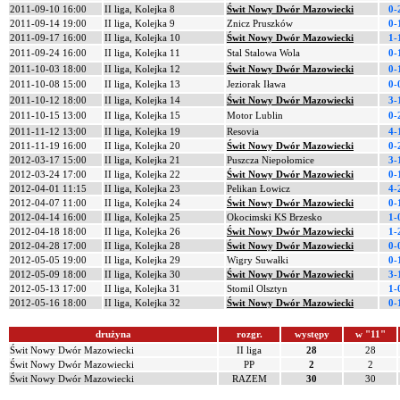
2011-09-10 16:00
II liga, Kolejka 8
Świt Nowy Dwór Mazowiecki
0-
2011-09-14 19:00
II liga, Kolejka 9
Znicz Pruszków
0-
2011-09-17 16:00
II liga, Kolejka 10
Świt Nowy Dwór Mazowiecki
1-
2011-09-24 16:00
II liga, Kolejka 11
Stal Stalowa Wola
0-
2011-10-03 18:00
II liga, Kolejka 12
Świt Nowy Dwór Mazowiecki
0-
2011-10-08 15:00
II liga, Kolejka 13
Jeziorak Iława
0-
2011-10-12 18:00
II liga, Kolejka 14
Świt Nowy Dwór Mazowiecki
3-
2011-10-15 13:00
II liga, Kolejka 15
Motor Lublin
0-
2011-11-12 13:00
II liga, Kolejka 19
Resovia
4-
2011-11-19 16:00
II liga, Kolejka 20
Świt Nowy Dwór Mazowiecki
0-
2012-03-17 15:00
II liga, Kolejka 21
Puszcza Niepołomice
3-
2012-03-24 17:00
II liga, Kolejka 22
Świt Nowy Dwór Mazowiecki
0-
2012-04-01 11:15
II liga, Kolejka 23
Pelikan Łowicz
4-
2012-04-07 11:00
II liga, Kolejka 24
Świt Nowy Dwór Mazowiecki
0-
2012-04-14 16:00
II liga, Kolejka 25
Okocimski KS Brzesko
1-
2012-04-18 18:00
II liga, Kolejka 26
Świt Nowy Dwór Mazowiecki
1-
2012-04-28 17:00
II liga, Kolejka 28
Świt Nowy Dwór Mazowiecki
0-
2012-05-05 19:00
II liga, Kolejka 29
Wigry Suwałki
0-
2012-05-09 18:00
II liga, Kolejka 30
Świt Nowy Dwór Mazowiecki
3-
2012-05-13 17:00
II liga, Kolejka 31
Stomil Olsztyn
1-
2012-05-16 18:00
II liga, Kolejka 32
Świt Nowy Dwór Mazowiecki
0-
drużyna
rozgr.
występy
w "11"
Świt Nowy Dwór Mazowiecki
II liga
28
28
Świt Nowy Dwór Mazowiecki
PP
2
2
Świt Nowy Dwór Mazowiecki
RAZEM
30
30