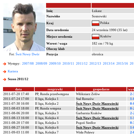
Imię
Łukasz
Nazwisko
Sosnowski
Polska
Kraj
Data urodzenia
24 września 1990 (35 lat)
Kraków
Miejsce urodzenia
Wzrost / waga
182 cm / 76 kg
Obecny klub
Fot:
Świt Nowy Dwór
Pozycja
obrońca
Występy:
2007/08
2008/09
2009/10
2010/11
2011/12
2012/13
2013/14
2015/16
20
Kariera
Sezon 2011/12
data
rozgrywki
gospodarze
wyn
2011-07-20 17:40
PP, Runda przedwstępna
Włókniarz Zelów
2-
2011-07-24 17:00
II liga, Kolejka 1
Stal Rzeszów
1-
2011-07-30 16:00
II liga, Kolejka 2
Świt Nowy Dwór Mazowiecki
0-
2011-08-03 18:00
PP, Runda wstępna
Świt Nowy Dwór Mazowiecki
0-
2011-08-06 20:00
II liga, Kolejka 3
Garbarnia Kraków
2-
2011-08-13 16:00
II liga, Kolejka 4
Świt Nowy Dwór Mazowiecki
1-
2011-08-20 17:00
II liga, Kolejka 5
Pogoń Siedlce
0-
2011-08-27 16:00
II liga, Kolejka 6
Świt Nowy Dwór Mazowiecki
1-
2011-09-03 11:00
II liga, Kolejka 7
Wisła Puławy
2-