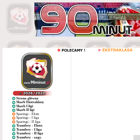
Strona główna
Skarb Ekstraklasy
Skarb I ligi
Skarb II ligi
Sparingi - Ekstr.
Sparingi - I liga
Sparingi - II liga
Transfery - Ekstr.
Transfery - I liga
Transfery - II liga
Transfery - zagr.