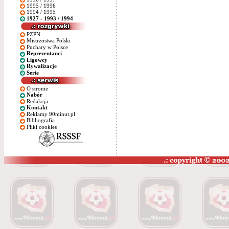
1995 / 1996
1994 / 1995
1927 - 1993 / 1994
PZPN
Mistrzostwa Polski
Puchary w Polsce
Reprezentanci
Ligowcy
Rywalizacje
Serie
O stronie
Nabór
Redakcja
Kontakt
Reklamy 90minut.pl
Bibliografia
Pliki cookies