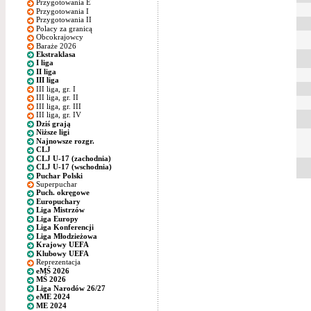
Przygotowania E
Przygotowania I
Przygotowania II
Polacy za granicą
Obcokrajowcy
Baraże 2026
Ekstraklasa
I liga
II liga
III liga
III liga, gr. I
III liga, gr. II
III liga, gr. III
III liga, gr. IV
Dziś grają
Niższe ligi
Najnowsze rozgr.
CLJ
CLJ U-17 (zachodnia)
CLJ U-17 (wschodnia)
Puchar Polski
Superpuchar
Puch. okręgowe
Europuchary
Liga Mistrzów
Liga Europy
Liga Konferencji
Liga Młodzieżowa
Krajowy UEFA
Klubowy UEFA
Reprezentacja
eMŚ 2026
MŚ 2026
Liga Narodów 26/27
eME 2024
ME 2024