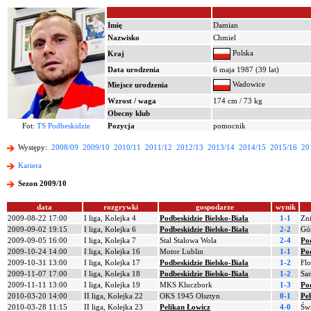
Imię
Damian
Nazwisko
Chmiel
Polska
Kraj
Data urodzenia
6 maja 1987 (39 lat)
Wadowice
Miejsce urodzenia
Wzrost / waga
174 cm / 73 kg
Obecny klub
Fot:
TS Podbeskidzie
Pozycja
pomocnik
Występy:
2008/09
2009/10
2010/11
2011/12
2012/13
2013/14
2014/15
2015/16
20
Kariera
Sezon 2009/10
data
rozgrywki
gospodarze
wynik
2009-08-22 17:00
I liga, Kolejka 4
Podbeskidzie Bielsko-Biała
1-1
Zn
2009-09-02 19:15
I liga, Kolejka 6
Podbeskidzie Bielsko-Biała
2-2
Gó
2009-09-05 16:00
I liga, Kolejka 7
Stal Stalowa Wola
2-4
Pod
2009-10-24 14:00
I liga, Kolejka 16
Motor Lublin
1-1
Pod
2009-10-31 13:00
I liga, Kolejka 17
Podbeskidzie Bielsko-Biała
1-2
Flo
2009-11-07 17:00
I liga, Kolejka 18
Podbeskidzie Bielsko-Biała
1-2
Sa
2009-11-11 13:00
I liga, Kolejka 19
MKS Kluczbork
1-3
Pod
2010-03-20 14:00
II liga, Kolejka 22
OKS 1945 Olsztyn
0-1
Pe
2010-03-28 11:15
II liga, Kolejka 23
Pelikan Łowicz
4-0
Św