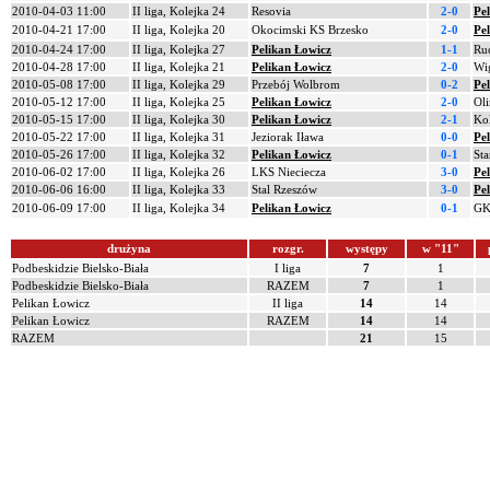
2010-04-03 11:00
II liga, Kolejka 24
Resovia
2-0
Pe
2010-04-21 17:00
II liga, Kolejka 20
Okocimski KS Brzesko
2-0
Pe
2010-04-24 17:00
II liga, Kolejka 27
Pelikan Łowicz
1-1
Ru
2010-04-28 17:00
II liga, Kolejka 21
Pelikan Łowicz
2-0
Wi
2010-05-08 17:00
II liga, Kolejka 29
Przebój Wolbrom
0-2
Pe
2010-05-12 17:00
II liga, Kolejka 25
Pelikan Łowicz
2-0
Oli
2010-05-15 17:00
II liga, Kolejka 30
Pelikan Łowicz
2-1
Kol
2010-05-22 17:00
II liga, Kolejka 31
Jeziorak Iława
0-0
Pe
2010-05-26 17:00
II liga, Kolejka 32
Pelikan Łowicz
0-1
Sta
2010-06-02 17:00
II liga, Kolejka 26
LKS Nieciecza
3-0
Pe
2010-06-06 16:00
II liga, Kolejka 33
Stal Rzeszów
3-0
Pe
2010-06-09 17:00
II liga, Kolejka 34
Pelikan Łowicz
0-1
GKS
drużyna
rozgr.
występy
w "11"
Podbeskidzie Bielsko-Biała
I liga
7
1
Podbeskidzie Bielsko-Biała
RAZEM
7
1
Pelikan Łowicz
II liga
14
14
Pelikan Łowicz
RAZEM
14
14
RAZEM
21
15