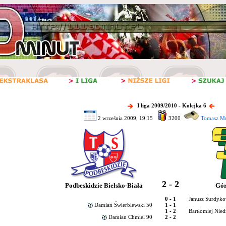
I liga 2009/2010 - Kolejka 6
2 września 2009, 19:15
3200
Tomasz Mu
2 - 2
Podbeskidzie Bielsko-Biała
Gór
0 - 1
Janusz Surdyko
Damian Świerblewski 50
1 - 1
1 - 2
Bartłomiej Niedz
Damian Chmiel 90
2 - 2