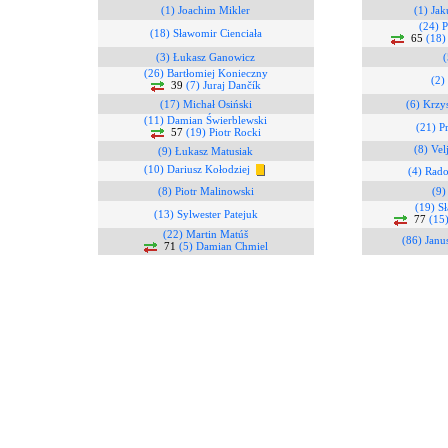
(1) Joachim Mikler
(1) Ja
(24) P
(18) Sławomir Cienciała
65
(18)
(3) Łukasz Ganowicz
(26) Bartłomiej Konieczny
(2)
39
(7) Juraj Dančík
(17) Michał Osiński
(6) Krzy
(11) Damian Świerblewski
(21) P
57
(19) Piotr Rocki
(8) Vel
(9) Łukasz Matusiak
(10) Dariusz Kołodziej
(4) Rado
(8) Piotr Malinowski
(9)
(19) S
(13) Sylwester Patejuk
77
(15)
(22) Martin Matúš
(86) Janu
71
(5) Damian Chmiel