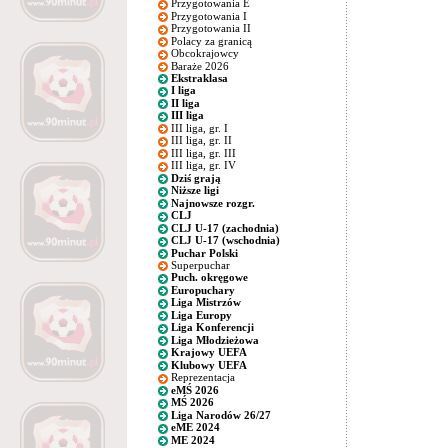
Przygotowania E
Przygotowania I
Przygotowania II
Polacy za granicą
Obcokrajowcy
Baraże 2026
Ekstraklasa
I liga
II liga
III liga
III liga, gr. I
III liga, gr. II
III liga, gr. III
III liga, gr. IV
Dziś grają
Niższe ligi
Najnowsze rozgr.
CLJ
CLJ U-17 (zachodnia)
CLJ U-17 (wschodnia)
Puchar Polski
Superpuchar
Puch. okręgowe
Europuchary
Liga Mistrzów
Liga Europy
Liga Konferencji
Liga Młodzieżowa
Krajowy UEFA
Klubowy UEFA
Reprezentacja
eMŚ 2026
MŚ 2026
Liga Narodów 26/27
eME 2024
ME 2024