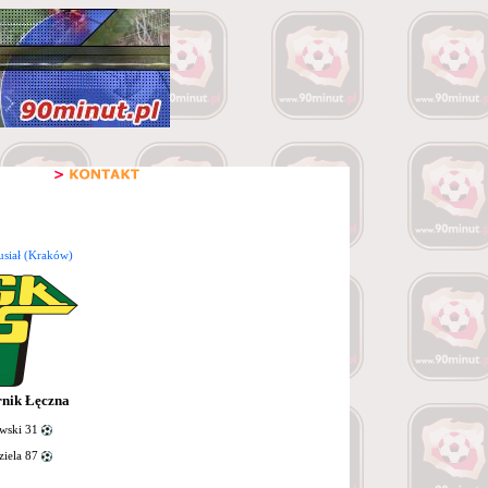
siał (Kraków)
nik Łęczna
wski 31
iela 87