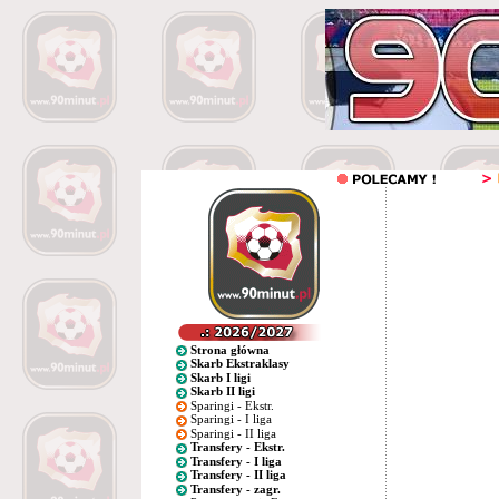
Strona główna
Skarb Ekstraklasy
Skarb I ligi
Skarb II ligi
Sparingi - Ekstr.
Sparingi - I liga
Sparingi - II liga
Transfery - Ekstr.
Transfery - I liga
Transfery - II liga
Transfery - zagr.