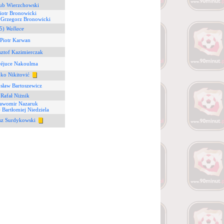
kub Wierzchowski
iotr Bronowicki
 Grzegorz Bronowicki
(5)
Wallace
 Piotr Karwan
sztof Kazimierczak
réjuce Nakoulma
jko Nikitović
sław Bartoszewicz
 Rafał Niżnik
ławomir Nazaruk
 Bartłomiej Niedziela
sz Surdykowski