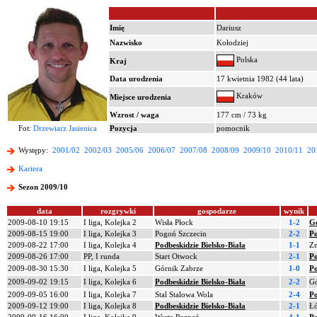
Imię
Dariusz
Nazwisko
Kołodziej
Polska
Kraj
Data urodzenia
17 kwietnia 1982 (44 lata)
Kraków
Miejsce urodzenia
Wzrost / waga
177 cm / 73 kg
Fot:
Drzewiarz Jasienica
Pozycja
pomocnik
Występy:
2001/02
2002/03
2005/06
2006/07
2007/08
2008/09
2009/10
2010/11
20
Kariera
Sezon 2009/10
data
rozgrywki
gospodarze
wynik
2009-08-10 19:15
I liga, Kolejka 2
Wisła Płock
1-2
G
2009-08-15 19:00
I liga, Kolejka 3
Pogoń Szczecin
2-2
Po
2009-08-22 17:00
I liga, Kolejka 4
Podbeskidzie Bielsko-Biała
1-1
Zn
2009-08-26 17:00
PP, I runda
Start Otwock
2-1
Po
2009-08-30 15:30
I liga, Kolejka 5
Górnik Zabrze
1-0
Po
2009-09-02 19:15
I liga, Kolejka 6
Podbeskidzie Bielsko-Biała
2-2
Gó
2009-09-05 16:00
I liga, Kolejka 7
Stal Stalowa Wola
2-4
Po
2009-09-12 19:00
I liga, Kolejka 8
Podbeskidzie Bielsko-Biała
2-1
Ł