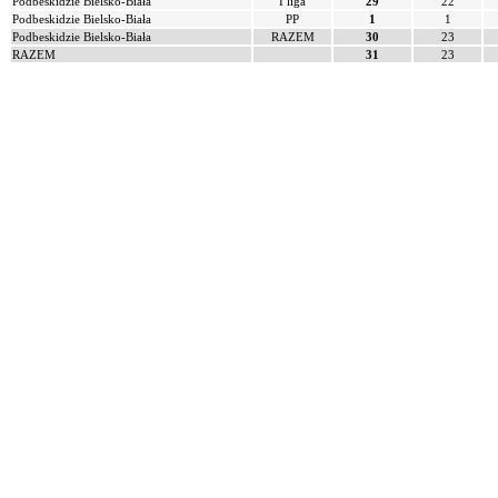
Podbeskidzie Bielsko-Biała
I liga
29
22
Podbeskidzie Bielsko-Biała
PP
1
1
Podbeskidzie Bielsko-Biała
RAZEM
30
23
RAZEM
31
23