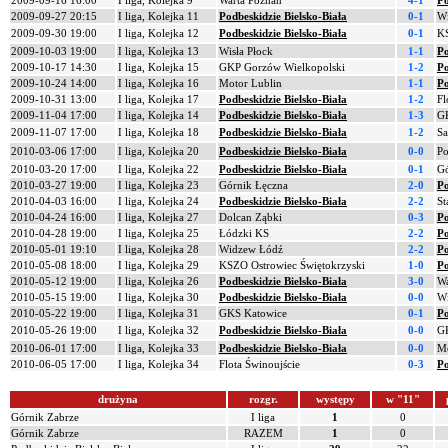
2009-09-16 16:00
I liga, Kolejka 9
Warta Poznań
4-1
Po
2009-09-27 20:15
I liga, Kolejka 11
Podbeskidzie Bielsko-Biała
0-1
W
2009-09-30 19:00
I liga, Kolejka 12
Podbeskidzie Bielsko-Biała
0-1
KS
2009-10-03 19:00
I liga, Kolejka 13
Wisła Płock
1-1
Po
2009-10-17 14:30
I liga, Kolejka 15
GKP Gorzów Wielkopolski
1-2
Po
2009-10-24 14:00
I liga, Kolejka 16
Motor Lublin
1-1
Po
2009-10-31 13:00
I liga, Kolejka 17
Podbeskidzie Bielsko-Biała
1-2
Fl
2009-11-04 17:00
I liga, Kolejka 14
Podbeskidzie Bielsko-Biała
1-3
G
2009-11-07 17:00
I liga, Kolejka 18
Podbeskidzie Bielsko-Biała
1-2
Sa
2010-03-06 17:00
I liga, Kolejka 20
Podbeskidzie Bielsko-Biała
0-0
Po
2010-03-20 17:00
I liga, Kolejka 22
Podbeskidzie Bielsko-Biała
0-1
Gó
2010-03-27 19:00
I liga, Kolejka 23
Górnik Łęczna
2-0
Po
2010-04-03 16:00
I liga, Kolejka 24
Podbeskidzie Bielsko-Biała
2-2
St
2010-04-24 16:00
I liga, Kolejka 27
Dolcan Ząbki
0-3
Po
2010-04-28 19:00
I liga, Kolejka 25
Łódzki KS
2-2
Po
2010-05-01 19:10
I liga, Kolejka 28
Widzew Łódź
2-2
Po
2010-05-08 18:00
I liga, Kolejka 29
KSZO Ostrowiec Świętokrzyski
1-0
Po
2010-05-12 19:00
I liga, Kolejka 26
Podbeskidzie Bielsko-Biała
3-0
Wa
2010-05-15 19:00
I liga, Kolejka 30
Podbeskidzie Bielsko-Biała
0-0
Wi
2010-05-22 19:00
I liga, Kolejka 31
GKS Katowice
0-1
Po
2010-05-26 19:00
I liga, Kolejka 32
Podbeskidzie Bielsko-Biała
0-0
GK
2010-06-01 17:00
I liga, Kolejka 33
Podbeskidzie Bielsko-Biała
0-0
Mo
2010-06-05 17:00
I liga, Kolejka 34
Flota Świnoujście
0-3
Po
drużyna
rozgr.
występy
w "11"
Górnik Zabrze
I liga
1
0
Górnik Zabrze
RAZEM
1
0