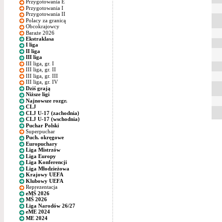
Przygotowania E
Przygotowania I
Przygotowania II
Polacy za granicą
Obcokrajowcy
Baraże 2026
Ekstraklasa
I liga
II liga
III liga
III liga, gr. I
III liga, gr. II
III liga, gr. III
III liga, gr. IV
Dziś grają
Niższe ligi
Najnowsze rozgr.
CLJ
CLJ U-17 (zachodnia)
CLJ U-17 (wschodnia)
Puchar Polski
Superpuchar
Puch. okręgowe
Europuchary
Liga Mistrzów
Liga Europy
Liga Konferencji
Liga Młodzieżowa
Krajowy UEFA
Klubowy UEFA
Reprezentacja
eMŚ 2026
MŚ 2026
Liga Narodów 26/27
eME 2024
ME 2024