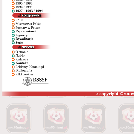
1995 / 1996
1994 / 1995
1927 - 1993 / 1994
PZPN
Mistrzostwa Polski
Puchary w Polsce
Reprezentanci
Ligowcy
Rywalizacje
Serie
O stronie
Nabór
Redakcja
Kontakt
Reklamy 90minut.pl
Bibliografia
Pliki cookies