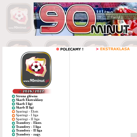
Strona główna
Skarb Ekstraklasy
Skarb I ligi
Skarb II ligi
Sparingi - Ekstr.
Sparingi - I liga
Sparingi - II liga
Transfery - Ekstr.
Transfery - I liga
Transfery - II liga
Transfery - zagr.