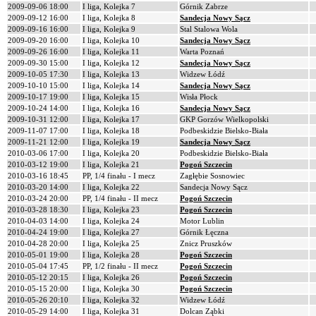
2009-09-06 18:00
I liga, Kolejka 7
Górnik Zabrze
2009-09-12 16:00
I liga, Kolejka 8
Sandecja Nowy Sącz
2009-09-16 16:00
I liga, Kolejka 9
Stal Stalowa Wola
2009-09-20 16:00
I liga, Kolejka 10
Sandecja Nowy Sącz
2009-09-26 16:00
I liga, Kolejka 11
Warta Poznań
2009-09-30 15:00
I liga, Kolejka 12
Sandecja Nowy Sącz
2009-10-05 17:30
I liga, Kolejka 13
Widzew Łódź
2009-10-10 15:00
I liga, Kolejka 14
Sandecja Nowy Sącz
2009-10-17 19:00
I liga, Kolejka 15
Wisła Płock
2009-10-24 14:00
I liga, Kolejka 16
Sandecja Nowy Sącz
2009-10-31 12:00
I liga, Kolejka 17
GKP Gorzów Wielkopolski
2009-11-07 17:00
I liga, Kolejka 18
Podbeskidzie Bielsko-Biała
2009-11-21 12:00
I liga, Kolejka 19
Sandecja Nowy Sącz
2010-03-06 17:00
I liga, Kolejka 20
Podbeskidzie Bielsko-Biała
2010-03-12 19:00
I liga, Kolejka 21
Pogoń Szczecin
2010-03-16 18:45
PP, 1/4 finału - I mecz
Zagłębie Sosnowiec
2010-03-20 14:00
I liga, Kolejka 22
Sandecja Nowy Sącz
2010-03-24 20:00
PP, 1/4 finału - II mecz
Pogoń Szczecin
2010-03-28 18:30
I liga, Kolejka 23
Pogoń Szczecin
2010-04-03 14:00
I liga, Kolejka 24
Motor Lublin
2010-04-24 19:00
I liga, Kolejka 27
Górnik Łęczna
2010-04-28 20:00
I liga, Kolejka 25
Znicz Pruszków
2010-05-01 19:00
I liga, Kolejka 28
Pogoń Szczecin
2010-05-04 17:45
PP, 1/2 finału - II mecz
Pogoń Szczecin
2010-05-12 20:15
I liga, Kolejka 26
Pogoń Szczecin
2010-05-15 20:00
I liga, Kolejka 30
Pogoń Szczecin
2010-05-26 20:10
I liga, Kolejka 32
Widzew Łódź
2010-05-29 14:00
I liga, Kolejka 31
Dolcan Ząbki