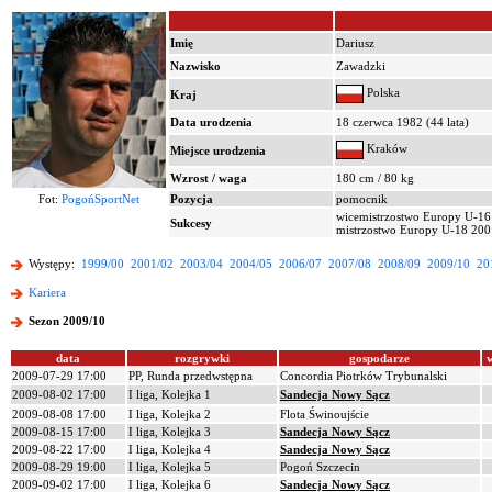
Imię
Dariusz
Nazwisko
Zawadzki
Polska
Kraj
Data urodzenia
18 czerwca 1982 (44 lata)
Kraków
Miejsce urodzenia
Wzrost / waga
180 cm / 80 kg
Fot:
PogońSportNet
Pozycja
pomocnik
wicemistrzostwo Europy U-16
Sukcesy
mistrzostwo Europy U-18 200
Występy:
1999/00
2001/02
2003/04
2004/05
2006/07
2007/08
2008/09
2009/10
20
Kariera
Sezon 2009/10
data
rozgrywki
gospodarze
2009-07-29 17:00
PP, Runda przedwstępna
Concordia Piotrków Trybunalski
2009-08-02 17:00
I liga, Kolejka 1
Sandecja Nowy Sącz
2009-08-08 17:00
I liga, Kolejka 2
Flota Świnoujście
2009-08-15 17:00
I liga, Kolejka 3
Sandecja Nowy Sącz
2009-08-22 17:00
I liga, Kolejka 4
Sandecja Nowy Sącz
2009-08-29 19:00
I liga, Kolejka 5
Pogoń Szczecin
2009-09-02 17:00
I liga, Kolejka 6
Sandecja Nowy Sącz