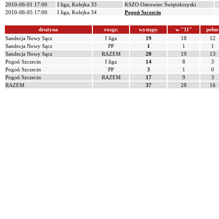
2010-06-01 17:00
I liga, Kolejka 33
KSZO Ostrowiec Świętokrzyski
2010-06-05 17:00
I liga, Kolejka 34
Pogoń Szczecin
drużyna
rozgr.
występy
w "11"
pełne
Sandecja Nowy Sącz
I liga
19
18
12
Sandecja Nowy Sącz
PP
1
1
1
Sandecja Nowy Sącz
RAZEM
20
19
13
Pogoń Szczecin
I liga
14
8
3
Pogoń Szczecin
PP
3
1
0
Pogoń Szczecin
RAZEM
17
9
3
RAZEM
37
28
16