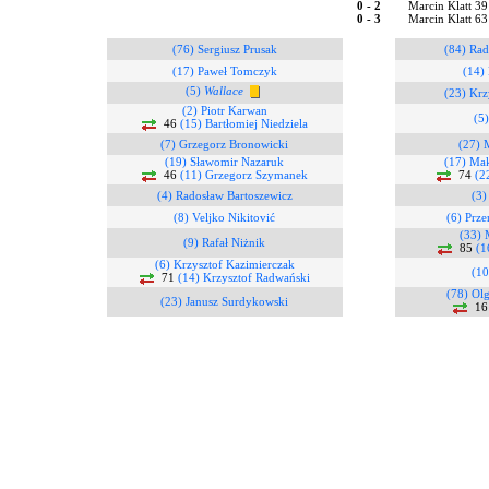
0 - 2
Marcin Klatt 3
0 - 3
Marcin Klatt 6
(76) Sergiusz Prusak
(84) Rad
(17) Paweł Tomczyk
(14)
(5)
Wallace
(23) Kr
(2) Piotr Karwan
(5
46
(15) Bartłomiej Niedziela
(7) Grzegorz Bronowicki
(27) 
(19) Sławomir Nazaruk
(17) Mak
46
(11) Grzegorz Szymanek
74
(2
(4) Radosław Bartoszewicz
(3)
(8) Veljko Nikitović
(6) Prze
(33) 
(9) Rafał Niżnik
85
(1
(6) Krzysztof Kazimierczak
(10
71
(14) Krzysztof Radwański
(78) Ol
(23) Janusz Surdykowski
1