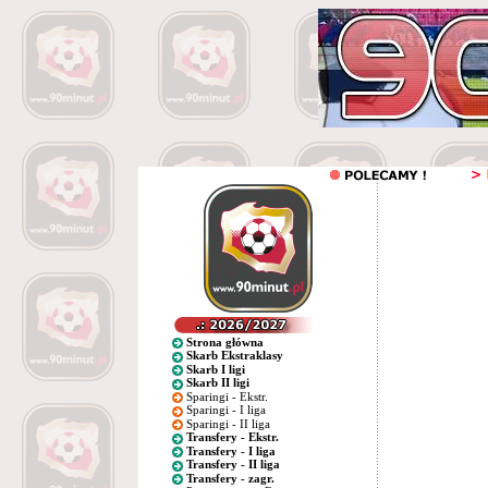
Strona główna
Skarb Ekstraklasy
Skarb I ligi
Skarb II ligi
Sparingi - Ekstr.
Sparingi - I liga
Sparingi - II liga
Transfery - Ekstr.
Transfery - I liga
Transfery - II liga
Transfery - zagr.