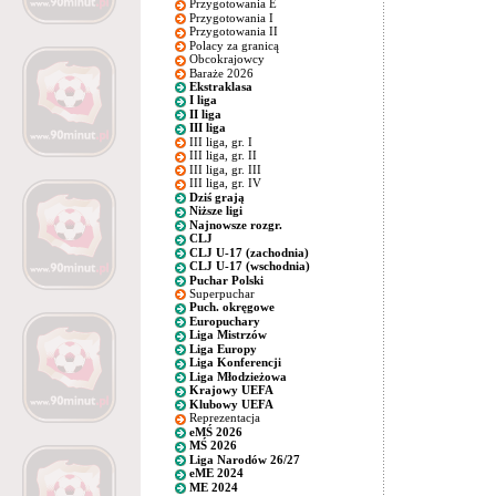
Przygotowania E
Przygotowania I
Przygotowania II
Polacy za granicą
Obcokrajowcy
Baraże 2026
Ekstraklasa
I liga
II liga
III liga
III liga, gr. I
III liga, gr. II
III liga, gr. III
III liga, gr. IV
Dziś grają
Niższe ligi
Najnowsze rozgr.
CLJ
CLJ U-17 (zachodnia)
CLJ U-17 (wschodnia)
Puchar Polski
Superpuchar
Puch. okręgowe
Europuchary
Liga Mistrzów
Liga Europy
Liga Konferencji
Liga Młodzieżowa
Krajowy UEFA
Klubowy UEFA
Reprezentacja
eMŚ 2026
MŚ 2026
Liga Narodów 26/27
eME 2024
ME 2024