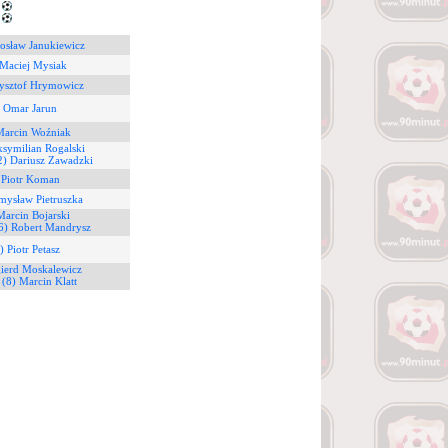
9
3
osław Janukiewicz
 Maciej Mysiak
zysztof Hrymowicz
) Omar Jarun
Marcin Woźniak
symilian Rogalski
2) Dariusz Zawadzki
 Piotr Koman
mysław Pietruszka
Marcin Bojarski
6) Robert Mandrysz
) Piotr Petasz
gierd Moskalewicz
6
(8) Marcin Klatt