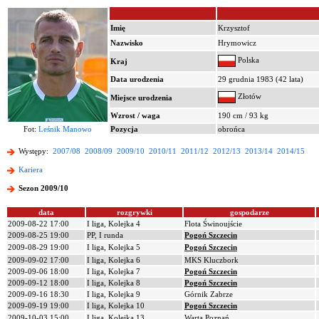
Imię
Krzysztof
Nazwisko
Hrymowicz
Polska
Kraj
Data urodzenia
29 grudnia 1983 (42 lata)
Złotów
Miejsce urodzenia
Wzrost / waga
190 cm / 93 kg
Fot:
Leśnik Manowo
Pozycja
obrońca
Występy:
2007/08
2008/09
2009/10
2010/11
2011/12
2012/13
2013/14
2014/15
Kariera
Sezon 2009/10
data
rozgrywki
gospodarze
2009-08-22 17:00
I liga, Kolejka 4
Flota Świnoujście
2009-08-25 19:00
PP, I runda
Pogoń Szczecin
2009-08-29 19:00
I liga, Kolejka 5
Pogoń Szczecin
2009-09-02 17:00
I liga, Kolejka 6
MKS Kluczbork
2009-09-06 18:00
I liga, Kolejka 7
Pogoń Szczecin
2009-09-12 18:00
I liga, Kolejka 8
Pogoń Szczecin
2009-09-16 18:30
I liga, Kolejka 9
Górnik Zabrze
2009-09-19 19:00
I liga, Kolejka 10
Pogoń Szczecin
2009-10-03 15:00
I liga, Kolejka 13
Warta Poznań