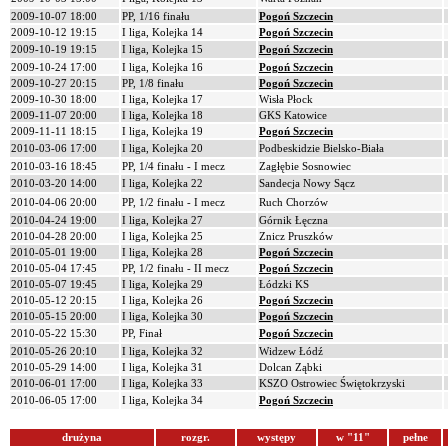
2009-10-07 18:00
PP, 1/16 finału
Pogoń Szczecin
2009-10-12 19:15
I liga, Kolejka 14
Pogoń Szczecin
2009-10-19 19:15
I liga, Kolejka 15
Pogoń Szczecin
2009-10-24 17:00
I liga, Kolejka 16
Pogoń Szczecin
2009-10-27 20:15
PP, 1/8 finału
Pogoń Szczecin
2009-10-30 18:00
I liga, Kolejka 17
Wisła Płock
2009-11-07 20:00
I liga, Kolejka 18
GKS Katowice
2009-11-11 18:15
I liga, Kolejka 19
Pogoń Szczecin
2010-03-06 17:00
I liga, Kolejka 20
Podbeskidzie Bielsko-Biała
2010-03-16 18:45
PP, 1/4 finału - I mecz
Zagłębie Sosnowiec
2010-03-20 14:00
I liga, Kolejka 22
Sandecja Nowy Sącz
2010-04-06 20:00
PP, 1/2 finału - I mecz
Ruch Chorzów
2010-04-24 19:00
I liga, Kolejka 27
Górnik Łęczna
2010-04-28 20:00
I liga, Kolejka 25
Znicz Pruszków
2010-05-01 19:00
I liga, Kolejka 28
Pogoń Szczecin
2010-05-04 17:45
PP, 1/2 finału - II mecz
Pogoń Szczecin
2010-05-07 19:45
I liga, Kolejka 29
Łódzki KS
2010-05-12 20:15
I liga, Kolejka 26
Pogoń Szczecin
2010-05-15 20:00
I liga, Kolejka 30
Pogoń Szczecin
2010-05-22 15:30
PP, Finał
Pogoń Szczecin
2010-05-26 20:10
I liga, Kolejka 32
Widzew Łódź
2010-05-29 14:00
I liga, Kolejka 31
Dolcan Ząbki
2010-06-01 17:00
I liga, Kolejka 33
KSZO Ostrowiec Świętokrzyski
2010-06-05 17:00
I liga, Kolejka 34
Pogoń Szczecin
drużyna
rozgr.
występy
w "11"
pełne