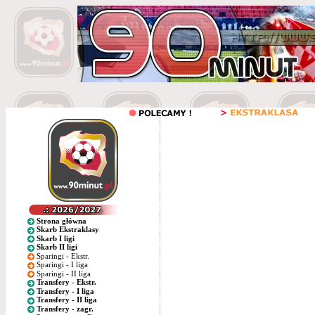
Strona główna
Skarb Ekstraklasy
Skarb I ligi
Skarb II ligi
Sparingi - Ekstr.
Sparingi - I liga
Sparingi - II liga
Transfery - Ekstr.
Transfery - I liga
Transfery - II liga
Transfery - zagr.