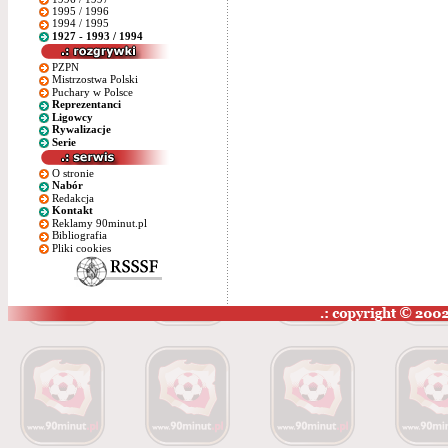
1995 / 1996
1994 / 1995
1927 - 1993 / 1994
PZPN
Mistrzostwa Polski
Puchary w Polsce
Reprezentanci
Ligowcy
Rywalizacje
Serie
O stronie
Nabór
Redakcja
Kontakt
Reklamy 90minut.pl
Bibliografia
Pliki cookies