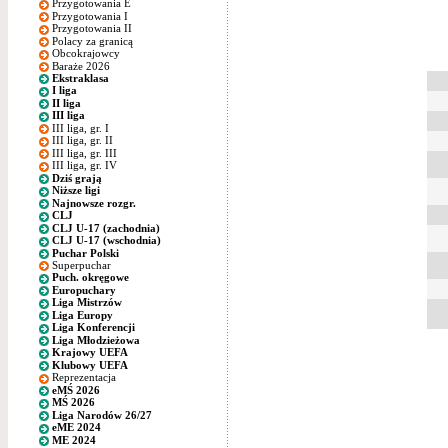
Przygotowania E
Przygotowania I
Przygotowania II
Polacy za granicą
Obcokrajowcy
Baraże 2026
Ekstraklasa
I liga
II liga
III liga
III liga, gr. I
III liga, gr. II
III liga, gr. III
III liga, gr. IV
Dziś grają
Niższe ligi
Najnowsze rozgr.
CLJ
CLJ U-17 (zachodnia)
CLJ U-17 (wschodnia)
Puchar Polski
Superpuchar
Puch. okręgowe
Europuchary
Liga Mistrzów
Liga Europy
Liga Konferencji
Liga Młodzieżowa
Krajowy UEFA
Klubowy UEFA
Reprezentacja
eMŚ 2026
MŚ 2026
Liga Narodów 26/27
eME 2024
ME 2024