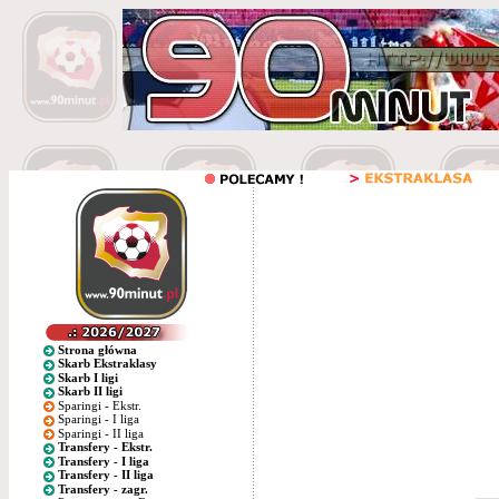
Strona główna
Skarb Ekstraklasy
Skarb I ligi
Skarb II ligi
Sparingi - Ekstr.
Sparingi - I liga
Sparingi - II liga
Transfery - Ekstr.
Transfery - I liga
Transfery - II liga
Transfery - zagr.