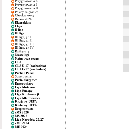
Przygotowania E
Przygotowania I
Przygotowania II
Polacy za granicą
Obcokrajowcy
Baraże 2026
Ekstraklasa
I liga
II liga
III liga
III liga, gr. I
III liga, gr. II
III liga, gr. III
III liga, gr. IV
Dziś grają
Niższe ligi
Najnowsze rozgr.
CLJ
CLJ U-17 (zachodnia)
CLJ U-17 (wschodnia)
Puchar Polski
Superpuchar
Puch. okręgowe
Europuchary
Liga Mistrzów
Liga Europy
Liga Konferencji
Liga Młodzieżowa
Krajowy UEFA
Klubowy UEFA
Reprezentacja
eMŚ 2026
MŚ 2026
Liga Narodów 26/27
eME 2024
ME 2024