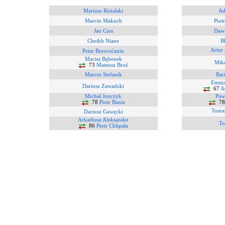
Mariusz Różalski
Ad
Marcin Makuch
Piot
Jan Cios
Dawi
Cheikh Niane
B
Artur
Petar Borovićanin
Maciej Bębenek
Mik
73
Mateusz Broź
Marcin Stefanik
Bar
Emma
Dariusz Zawadzki
67
A
Michał Jonczyk
Paw
78
Piotr Bania
7
Tomas
Dariusz Gawęcki
Arkadiusz Aleksander
To
86
Piotr Chlipała