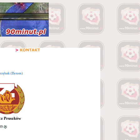
arzębak (Bytom)
cz Pruszków
39