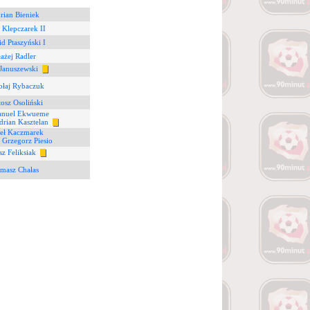
rian Bieniek
r Klepczarek II
d Ptaszyński I
łażej Radler
 Januszewski
ołaj Rybaczuk
tosz Osoliński
nuel Ekwueme
drian Kasztelan
eł Kaczmarek
8
Grzegorz Piesio
z Feliksiak
masz Chałas