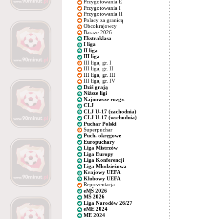
Przygotowania E
Przygotowania I
Przygotowania II
Polacy za granicą
Obcokrajowcy
Baraże 2026
Ekstraklasa
I liga
II liga
III liga
III liga, gr. I
III liga, gr. II
III liga, gr. III
III liga, gr. IV
Dziś grają
Niższe ligi
Najnowsze rozgr.
CLJ
CLJ U-17 (zachodnia)
CLJ U-17 (wschodnia)
Puchar Polski
Superpuchar
Puch. okręgowe
Europuchary
Liga Mistrzów
Liga Europy
Liga Konferencji
Liga Młodzieżowa
Krajowy UEFA
Klubowy UEFA
Reprezentacja
eMŚ 2026
MŚ 2026
Liga Narodów 26/27
eME 2024
ME 2024