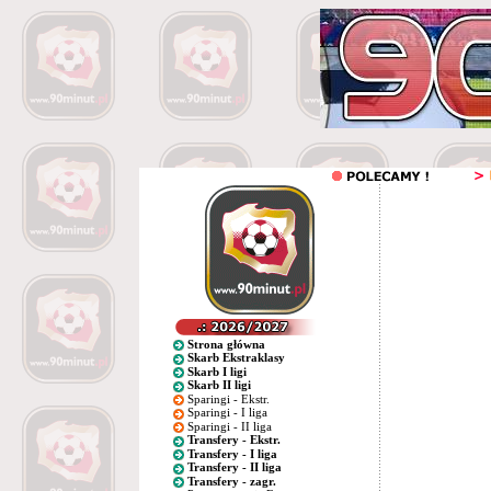
Strona główna
Skarb Ekstraklasy
Skarb I ligi
Skarb II ligi
Sparingi - Ekstr.
Sparingi - I liga
Sparingi - II liga
Transfery - Ekstr.
Transfery - I liga
Transfery - II liga
Transfery - zagr.