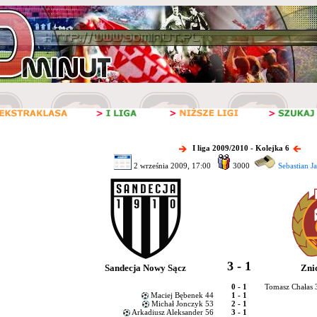
I liga 2009/2010 - Kolejka 6
2 września 2009, 17:00
3000
Sebastian J
3 - 1
Sandecja Nowy Sącz
Zni
0 - 1
Tomasz Chałas 
Maciej Bębenek 44
1 - 1
Michał Jonczyk 53
2 - 1
Arkadiusz Aleksander 56
3 - 1