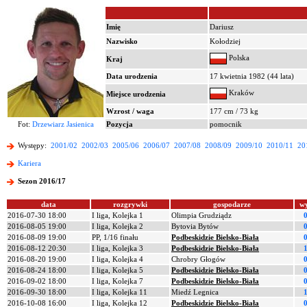
Imię
Dariusz
Nazwisko
Kołodziej
Polska
Kraj
Data urodzenia
17 kwietnia 1982 (44 lata)
Kraków
Miejsce urodzenia
Wzrost / waga
177 cm / 73 kg
Fot:
Drzewiarz Jasienica
Pozycja
pomocnik
Występy:
2001/02
2002/03
2005/06
2006/07
2007/08
2008/09
2009/10
2010/11
20
Kariera
Sezon 2016/17
data
rozgrywki
gospodarze
w
2016-07-30 18:00
I liga, Kolejka 1
Olimpia Grudziądz
2016-08-05 19:00
I liga, Kolejka 2
Bytovia Bytów
2016-08-09 19:00
PP, 1/16 finału
Podbeskidzie Bielsko-Biała
2016-08-12 20:30
I liga, Kolejka 3
Podbeskidzie Bielsko-Biała
2016-08-20 19:00
I liga, Kolejka 4
Chrobry Głogów
2016-08-24 18:00
I liga, Kolejka 5
Podbeskidzie Bielsko-Biała
2016-09-02 18:00
I liga, Kolejka 7
Podbeskidzie Bielsko-Biała
2016-09-30 18:00
I liga, Kolejka 11
Miedź Legnica
2016-10-08 16:00
I liga, Kolejka 12
Podbeskidzie Bielsko-Biała