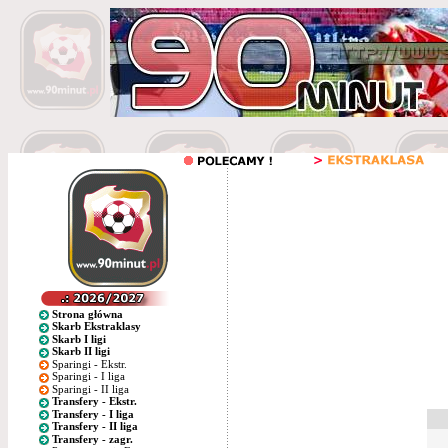
Strona główna
Skarb Ekstraklasy
Skarb I ligi
Skarb II ligi
Sparingi - Ekstr.
Sparingi - I liga
Sparingi - II liga
Transfery - Ekstr.
Transfery - I liga
Transfery - II liga
Transfery - zagr.