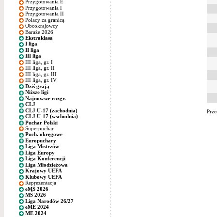
Przygotowania E
Przygotowania I
Przygotowania II
Polacy za granicą
Obcokrajowcy
Baraże 2026
Ekstraklasa
I liga
II liga
III liga
III liga, gr. I
III liga, gr. II
III liga, gr. III
III liga, gr. IV
Dziś grają
Niższe ligi
Najnowsze rozgr.
CLJ
CLJ U-17 (zachodnia)
Prze
CLJ U-17 (wschodnia)
Puchar Polski
Superpuchar
Puch. okręgowe
Europuchary
Liga Mistrzów
Liga Europy
Liga Konferencji
Liga Młodzieżowa
Krajowy UEFA
Klubowy UEFA
Reprezentacja
eMŚ 2026
MŚ 2026
Liga Narodów 26/27
eME 2024
ME 2024