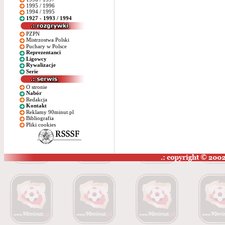
1995 / 1996
1994 / 1995
1927 - 1993 / 1994
PZPN
Mistrzostwa Polski
Puchary w Polsce
Reprezentanci
Ligowcy
Rywalizacje
Serie
O stronie
Nabór
Redakcja
Kontakt
Reklamy 90minut.pl
Bibliografia
Pliki cookies