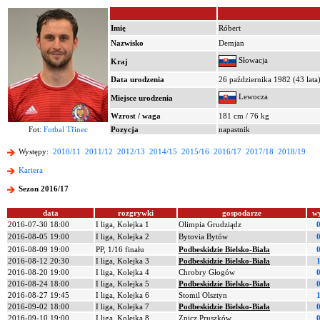
Imię
Róbert
Nazwisko
Demjan
Słowacja
Kraj
Data urodzenia
26 października 1982 (43 lata
Lewocza
Miejsce urodzenia
Wzrost / waga
181 cm / 76 kg
Fot:
Fotbal Třinec
Pozycja
napastnik
Występy:
2010/11
2011/12
2012/13
2014/15
2015/16
2016/17
2017/18
2018/19
Kariera
Sezon 2016/17
data
rozgrywki
gospodarze
w
2016-07-30 18:00
I liga, Kolejka 1
Olimpia Grudziądz
2016-08-05 19:00
I liga, Kolejka 2
Bytovia Bytów
2016-08-09 19:00
PP, 1/16 finału
Podbeskidzie Bielsko-Biała
2016-08-12 20:30
I liga, Kolejka 3
Podbeskidzie Bielsko-Biała
2016-08-20 19:00
I liga, Kolejka 4
Chrobry Głogów
2016-08-24 18:00
I liga, Kolejka 5
Podbeskidzie Bielsko-Biała
2016-08-27 19:45
I liga, Kolejka 6
Stomil Olsztyn
2016-09-02 18:00
I liga, Kolejka 7
Podbeskidzie Bielsko-Biała
2016-09-10 19:00
I liga, Kolejka 8
Znicz Pruszków