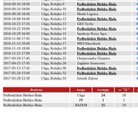
2016-09-16 18:00
I liga, Kolejka 9
Podbeskidzie Bielsko-Biała
2016-09-24 18:00
I liga, Kolejka 10
Podbeskidzie Bielsko-Biała
2016-09-30 18:00
I liga, Kolejka 11
Miedź Legnica
2016-10-08 16:00
I liga, Kolejka 12
Podbeskidzie Bielsko-Biała
2016-10-15 17:45
I liga, Kolejka 13
GKS Tychy
2016-10-22 18:00
I liga, Kolejka 14
Podbeskidzie Bielsko-Biała
2016-10-29 16:00
I liga, Kolejka 15
Sandecja Nowy Sącz
2016-11-06 17:45
I liga, Kolejka 16
Podbeskidzie Bielsko-Biała
2016-11-13 16:00
I liga, Kolejka 17
MKS Kluczbork
2016-11-19 18:00
I liga, Kolejka 18
Podbeskidzie Bielsko-Biała
2016-11-25 17:00
I liga, Kolejka 19
Podbeskidzie Bielsko-Biała
2017-03-18 17:45
I liga, Kolejka 22
Chojniczanka Chojnice
2017-04-15 17:45
I liga, Kolejka 26
Zagłębie Sosnowiec
2017-05-13 17:45
I liga, Kolejka 30
Podbeskidzie Bielsko-Biała
2017-05-20 15:00
I liga, Kolejka 32
Podbeskidzie Bielsko-Biała
2017-05-28 12:30
I liga, Kolejka 33
Górnik Zabrze
drużyna
rozgr.
występy
w "11"
Podbeskidzie Bielsko-Biała
I liga
24
18
Podbeskidzie Bielsko-Biała
PP
1
1
Podbeskidzie Bielsko-Biała
RAZEM
25
19