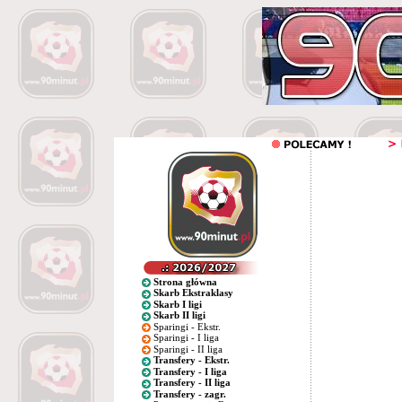
Strona główna
Skarb Ekstraklasy
Skarb I ligi
Skarb II ligi
Sparingi - Ekstr.
Sparingi - I liga
Sparingi - II liga
Transfery - Ekstr.
Transfery - I liga
Transfery - II liga
Transfery - zagr.