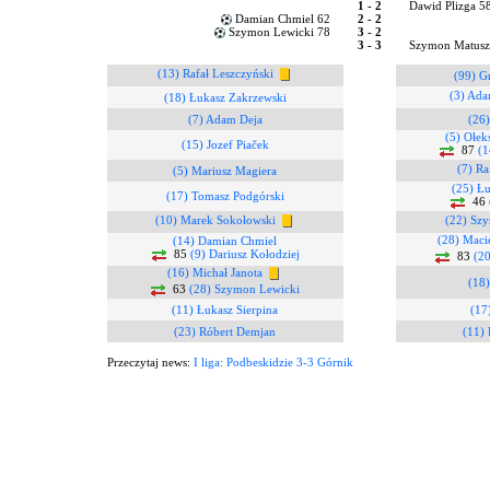
1 - 2
Dawid Plizga 58
Damian Chmiel 62
2 - 2
Szymon Lewicki 78
3 - 2
3 - 3
Szymon Matusz
(13) Rafał Leszczyński
(99) G
(3) Ada
(18) Łukasz Zakrzewski
(7) Adam Deja
(26
(5) Ołek
(15) Jozef Piaček
87
(1
(7) Ra
(5) Mariusz Magiera
(25) Łu
(17) Tomasz Podgórski
46
(10) Marek Sokołowski
(22) Sz
(28) Maci
(14) Damian Chmiel
85
(9) Dariusz Kołodziej
83
(2
(16) Michał Janota
(18)
63
(28) Szymon Lewicki
(11) Łukasz Sierpina
(17
(23) Róbert Demjan
(11)
Przeczytaj news:
I liga: Podbeskidzie 3-3 Górnik