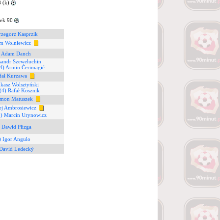
 (k)
ek 90
rzegorz Kasprzik
m Wolniewicz
) Adam Danch
sandr Szeweluchin
4) Armin Ćerimagić
fał Kurzawa
kasz Wolsztyński
(4) Rafał Kosznik
ymon Matuszek
ej Ambrosiewicz
0) Marcin Urynowicz
 Dawid Plizga
) Igor Angulo
 David Ledecký