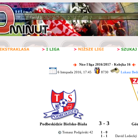
Nice I liga 2016/2017 - Kolejka 16
6 listopada 2016, 17:45
8730
Łukasz Bedn
3 - 3
Podbeskidzie Bielsko-Biała
Gór
Tomasz Podgórski 42
1 - 0
1 - 1
David Ledecký