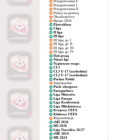
Przygotowania E
Przygotowania I
Przygotowania II
Polacy za granicą
Obcokrajowcy
Baraże 2026
Ekstraklasa
I liga
II liga
III liga
III liga, gr. I
III liga, gr. II
III liga, gr. III
III liga, gr. IV
Dziś grają
Niższe ligi
Najnowsze rozgr.
CLJ
CLJ U-17 (zachodnia)
CLJ U-17 (wschodnia)
Puchar Polski
Superpuchar
Puch. okręgowe
Europuchary
Liga Mistrzów
Liga Europy
Liga Konferencji
Liga Młodzieżowa
Krajowy UEFA
Klubowy UEFA
Reprezentacja
eMŚ 2026
MŚ 2026
Liga Narodów 26/27
eME 2024
ME 2024