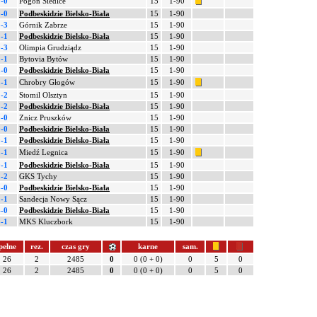
0-0
Pogoń Siedlce
15
1-90
0-0
Podbeskidzie Bielsko-Biała
15
1-90
3-3
Górnik Zabrze
15
1-90
1-1
Podbeskidzie Bielsko-Biała
15
1-90
0-3
Olimpia Grudziądz
15
1-90
2-1
Bytovia Bytów
15
1-90
2-0
Podbeskidzie Bielsko-Biała
15
1-90
2-1
Chrobry Głogów
15
1-90
2-2
Stomil Olsztyn
15
1-90
1-2
Podbeskidzie Bielsko-Biała
15
1-90
2-0
Znicz Pruszków
15
1-90
0-0
Podbeskidzie Bielsko-Biała
15
1-90
0-1
Podbeskidzie Bielsko-Biała
15
1-90
2-1
Miedź Legnica
15
1-90
0-1
Podbeskidzie Bielsko-Biała
15
1-90
2-2
GKS Tychy
15
1-90
3-0
Podbeskidzie Bielsko-Biała
15
1-90
2-1
Sandecja Nowy Sącz
15
1-90
4-0
Podbeskidzie Bielsko-Biała
15
1-90
3-1
MKS Kluczbork
15
1-90
pełne
rez.
czas gry
karne
sam.
26
2
2485
0
0 (0 + 0)
0
5
0
26
2
2485
0
0 (0 + 0)
0
5
0