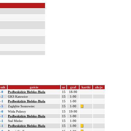
ynik
goście
nr
grał
kartki
akcje
1-0
Podbeskidzie Bielsko-Biała
15
18-90
0-2
GKS Katowice
15
1-90
0-1
Podbeskidzie Bielsko-Biała
15
1-90
4-5
Zagłębie Sosnowiec
15
1-90
0-0
Wisła Puławy
15
19-90
1-1
Podbeskidzie Bielsko-Biała
15
1-90
0-1
Stal Mielec
15
1-90
0-1
Podbeskidzie Bielsko-Biała
15
1-90