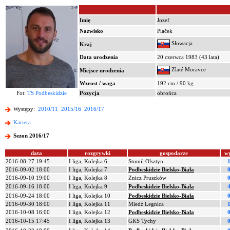
Imię
Jozef
Nazwisko
Piaček
Słowacja
Kraj
Data urodzenia
20 czerwca 1983 (43 lata)
Zlaté Moravce
Miejsce urodzenia
Wzrost / waga
192 cm / 90 kg
Fot:
TS Podbeskidzie
Pozycja
obrońca
Występy:
2010/11
2015/16
2016/17
Kariera
Sezon 2016/17
data
rozgrywki
gospodarze
w
2016-08-27 19:45
I liga, Kolejka 6
Stomil Olsztyn
2016-09-02 18:00
I liga, Kolejka 7
Podbeskidzie Bielsko-Biała
2016-09-10 19:00
I liga, Kolejka 8
Znicz Pruszków
2016-09-16 18:00
I liga, Kolejka 9
Podbeskidzie Bielsko-Biała
2016-09-24 18:00
I liga, Kolejka 10
Podbeskidzie Bielsko-Biała
2016-09-30 18:00
I liga, Kolejka 11
Miedź Legnica
2016-10-08 16:00
I liga, Kolejka 12
Podbeskidzie Bielsko-Biała
2016-10-15 17:45
I liga, Kolejka 13
GKS Tychy