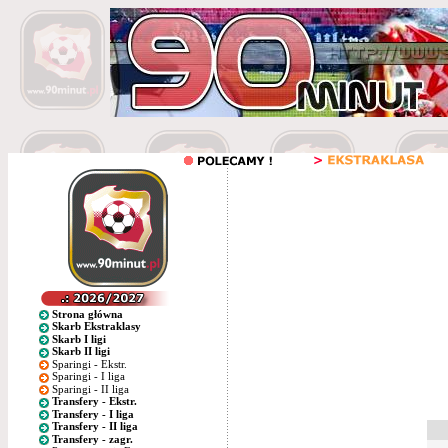
Strona główna
Skarb Ekstraklasy
Skarb I ligi
Skarb II ligi
Sparingi - Ekstr.
Sparingi - I liga
Sparingi - II liga
Transfery - Ekstr.
Transfery - I liga
Transfery - II liga
Transfery - zagr.