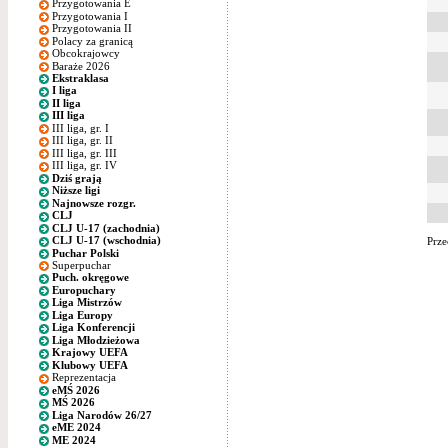
Przygotowania E
Przygotowania I
Przygotowania II
Polacy za granicą
Obcokrajowcy
Baraże 2026
Ekstraklasa
I liga
II liga
III liga
III liga, gr. I
III liga, gr. II
III liga, gr. III
III liga, gr. IV
Dziś grają
Niższe ligi
Najnowsze rozgr.
CLJ
CLJ U-17 (zachodnia)
CLJ U-17 (wschodnia)
Prze
Puchar Polski
Superpuchar
Puch. okręgowe
Europuchary
Liga Mistrzów
Liga Europy
Liga Konferencji
Liga Młodzieżowa
Krajowy UEFA
Klubowy UEFA
Reprezentacja
eMŚ 2026
MŚ 2026
Liga Narodów 26/27
eME 2024
ME 2024