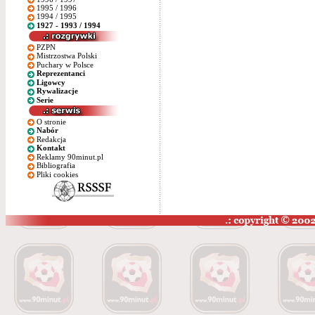
1995 / 1996
1994 / 1995
1927 - 1993 / 1994
PZPN
Mistrzostwa Polski
Puchary w Polsce
Reprezentanci
Ligowcy
Rywalizacje
Serie
O stronie
Nabór
Redakcja
Kontakt
Reklamy 90minut.pl
Bibliografia
Pliki cookies