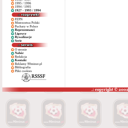
1995 / 1996
1994 / 1995
1927 - 1993 / 1994
PZPN
Mistrzostwa Polski
Puchary w Polsce
Reprezentanci
Ligowcy
Rywalizacje
Serie
O stronie
Nabór
Redakcja
Kontakt
Reklamy 90minut.pl
Bibliografia
Pliki cookies