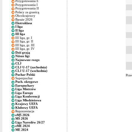
Przygotowania E
Przygotowania I
Przygotowania II
Polacy za granicą
Obcokrajowcy
Baraże 2026
Ekstraklasa
I liga
II liga
III liga
III liga, gr. I
III liga, gr. II
III liga, gr. III
III liga, gr. IV
Dziś grają
Niższe ligi
Najnowsze rozgr.
CLJ
CLJ U-17 (zachodnia)
CLJ U-17 (wschodnia)
Puchar Polski
Prze
Superpuchar
Puch. okręgowe
Europuchary
Liga Mistrzów
Liga Europy
Liga Konferencji
Liga Młodzieżowa
Krajowy UEFA
Klubowy UEFA
Reprezentacja
eMŚ 2026
MŚ 2026
Liga Narodów 26/27
eME 2024
ME 2024