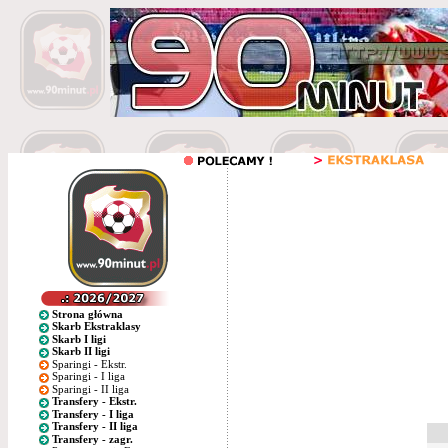
Strona główna
Skarb Ekstraklasy
Skarb I ligi
Skarb II ligi
Sparingi - Ekstr.
Sparingi - I liga
Sparingi - II liga
Transfery - Ekstr.
Transfery - I liga
Transfery - II liga
Transfery - zagr.