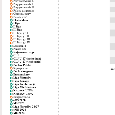
Przygotowania E
Przygotowania I
Przygotowania II
Polacy za granicą
Obcokrajowcy
Baraże 2026
Ekstraklasa
I liga
II liga
III liga
III liga, gr. I
III liga, gr. II
III liga, gr. III
III liga, gr. IV
Dziś grają
Niższe ligi
Najnowsze rozgr.
CLJ
CLJ U-17 (zachodnia)
CLJ U-17 (wschodnia)
Puchar Polski
Superpuchar
Prze
Puch. okręgowe
Europuchary
Liga Mistrzów
Liga Europy
Liga Konferencji
Liga Młodzieżowa
Krajowy UEFA
Klubowy UEFA
Reprezentacja
eMŚ 2026
MŚ 2026
Liga Narodów 26/27
eME 2024
ME 2024