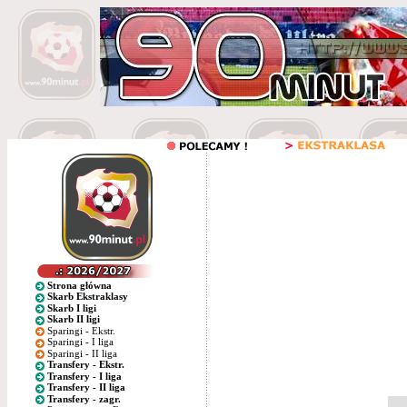
Strona główna
Skarb Ekstraklasy
Skarb I ligi
Skarb II ligi
Sparingi - Ekstr.
Sparingi - I liga
Sparingi - II liga
Transfery - Ekstr.
Transfery - I liga
Transfery - II liga
Transfery - zagr.