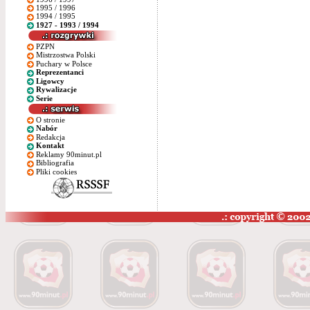
1995 / 1996
1994 / 1995
1927 - 1993 / 1994
PZPN
Mistrzostwa Polski
Puchary w Polsce
Reprezentanci
Ligowcy
Rywalizacje
Serie
O stronie
Nabór
Redakcja
Kontakt
Reklamy 90minut.pl
Bibliografia
Pliki cookies