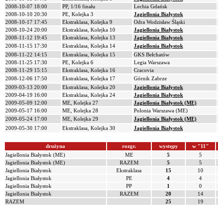
2008-10-07 18:00
PP, 1/16 finału
Lechia Gdańsk
2008-10-10 20:30
PE, Kolejka 3
Jagiellonia Białystok
2008-10-17 17:45
Ekstraklasa, Kolejka 9
Odra Wodzisław Śląski
2008-10-24 20:00
Ekstraklasa, Kolejka 10
Jagiellonia Białystok
2008-11-12 19:45
Ekstraklasa, Kolejka 13
Jagiellonia Białystok
2008-11-15 17:30
Ekstraklasa, Kolejka 14
Jagiellonia Białystok
2008-11-22 14:15
Ekstraklasa, Kolejka 15
GKS Bełchatów
2008-11-25 17:30
PE, Kolejka 6
Legia Warszawa
2008-11-29 15:15
Ekstraklasa, Kolejka 16
Cracovia
2008-12-06 17:50
Ekstraklasa, Kolejka 17
Górnik Zabrze
2009-03-13 20:00
Ekstraklasa, Kolejka 20
Jagiellonia Białystok
2009-04-19 16:00
Ekstraklasa, Kolejka 24
Jagiellonia Białystok
2009-05-09 12:00
ME, Kolejka 27
Jagiellonia Białystok (ME)
2009-05-17 16:00
ME, Kolejka 28
Polonia Warszawa (ME)
2009-05-24 17:00
ME, Kolejka 29
Jagiellonia Białystok (ME)
2009-05-30 17:00
Ekstraklasa, Kolejka 30
Jagiellonia Białystok
drużyna
rozgr.
występy
w "11"
Jagiellonia Białystok (ME)
ME
5
5
Jagiellonia Białystok (ME)
RAZEM
5
5
Jagiellonia Białystok
Ekstraklasa
15
10
Jagiellonia Białystok
PE
4
4
Jagiellonia Białystok
PP
1
0
Jagiellonia Białystok
RAZEM
20
14
RAZEM
25
19