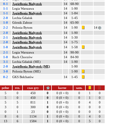
0-1
Jagiellonia Białystok
14
68-90
1-1
Legia Warszawa
14
1-90
1-1
Jagiellonia Białystok
14
1-84
2-0
Lechia Gdańsk
14
1-45
1-0
Górnik Zabrze
14
65-90
2-2
Polonia Bytom
14
1-90
14
2-0
Jagiellonia Białystok
14
1-90
2-1
Jagiellonia Białystok
14
1-30
2-0
Jagiellonia Białystok
14
1-75
1-0
Jagiellonia Białystok
14
1-58
2-1
Legia Warszawa
14
90-90
1-0
Ruch Chorzów
14
84-90
3-1
Lechia Gdańsk (ME)
14
1-90
2-0
Jagiellonia Białystok (ME)
1-90
3-0
Polonia Bytom (ME)
1-90
0-2
GKS Bełchatów
14
1-45
pełne
rez.
czas gry
karne
sam.
5
0
450
0
0 (0 + 0)
0
1
0
5
0
450
0
0 (0 + 0)
0
1
0
5
5
811
1
0 (0 + 0)
0
4
0
3
0
300
0
0 (0 + 0)
0
0
0
0
1
23
0
0 (0 + 0)
0
0
0
8
6
1134
1
0 (0 + 0)
0
4
0
13
6
1584
1
0 (0 + 0)
0
5
0