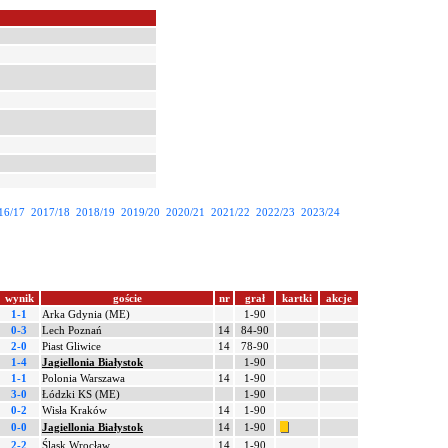
16/17
2017/18
2018/19
2019/20
2020/21
2021/22
2022/23
2023/24
wynik
goście
nr
grał
kartki
akcje
1-1
Arka Gdynia (ME)
1-90
0-3
Lech Poznań
14
84-90
2-0
Piast Gliwice
14
78-90
1-4
Jagiellonia Białystok
1-90
1-1
Polonia Warszawa
14
1-90
3-0
Łódzki KS (ME)
1-90
0-2
Wisła Kraków
14
1-90
0-0
Jagiellonia Białystok
14
1-90
2-2
Śląsk Wrocław
14
1-90