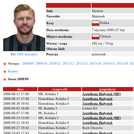
Imię
Szymon
Nazwisko
Matuszek
Polska
Kraj
Data urodzenia
7 stycznia 1989 (37 lat)
Cieszyn
Miejsce urodzenia
Wzrost / waga
185 cm / 79 kg
Obecny klub
Fot:
GKS Jastrzębie
Pozycja
pomocnik
Występy:
2008/09
2009/10
2010/11
2011/12
2012/13
2013/14
2014/15
2015/16
20
Kariera
Sezon 2008/09
data
rozgrywki
gospodarze
2008-08-11 17:00
ME, Kolejka 1
Jagiellonia Białystok (ME)
2008-08-17 17:00
Ekstraklasa, Kolejka 2
Jagiellonia Białystok
2008-08-30 19:45
Ekstraklasa, Kolejka 4
Jagiellonia Białystok
2008-09-02 18:00
PE, Kolejka 1
Łódzki KS
2008-09-07 17:00
PE, Kolejka 2
Jagiellonia Białystok
2008-09-13 15:00
ME, Kolejka 5
Jagiellonia Białystok (ME)
2008-09-21 19:45
Ekstraklasa, Kolejka 6
Jagiellonia Białystok
2008-09-27 19:45
Ekstraklasa, Kolejka 7
Ruch Chorzów
2008-10-03 17:45
Ekstraklasa, Kolejka 8
Jagiellonia Białystok