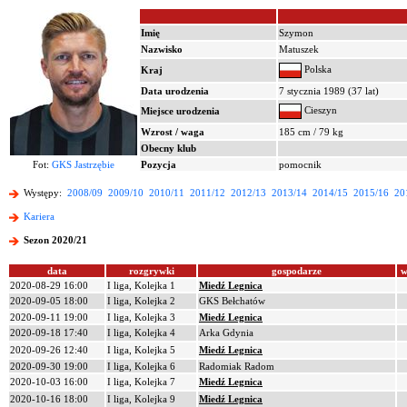
Imię
Szymon
Nazwisko
Matuszek
Polska
Kraj
Data urodzenia
7 stycznia 1989 (37 lat)
Cieszyn
Miejsce urodzenia
Wzrost / waga
185 cm / 79 kg
Obecny klub
Fot:
GKS Jastrzębie
Pozycja
pomocnik
Występy:
2008/09
2009/10
2010/11
2011/12
2012/13
2013/14
2014/15
2015/16
20
Kariera
Sezon 2020/21
data
rozgrywki
gospodarze
w
2020-08-29 16:00
I liga, Kolejka 1
Miedź Legnica
2020-09-05 18:00
I liga, Kolejka 2
GKS Bełchatów
2020-09-11 19:00
I liga, Kolejka 3
Miedź Legnica
2020-09-18 17:40
I liga, Kolejka 4
Arka Gdynia
2020-09-26 12:40
I liga, Kolejka 5
Miedź Legnica
2020-09-30 19:00
I liga, Kolejka 6
Radomiak Radom
2020-10-03 16:00
I liga, Kolejka 7
Miedź Legnica
2020-10-16 18:00
I liga, Kolejka 9
Miedź Legnica