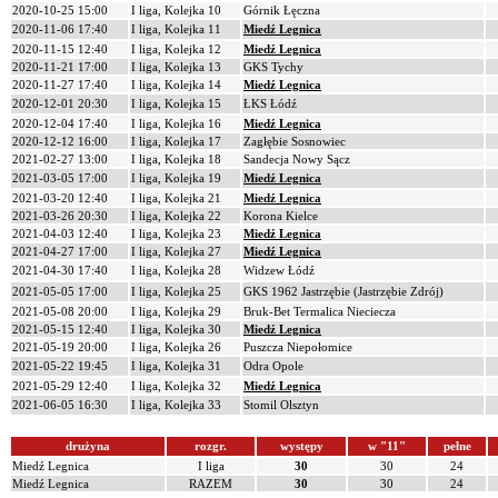
2020-10-25 15:00
I liga, Kolejka 10
Górnik Łęczna
2020-11-06 17:40
I liga, Kolejka 11
Miedź Legnica
2020-11-15 12:40
I liga, Kolejka 12
Miedź Legnica
2020-11-21 17:00
I liga, Kolejka 13
GKS Tychy
2020-11-27 17:40
I liga, Kolejka 14
Miedź Legnica
2020-12-01 20:30
I liga, Kolejka 15
ŁKS Łódź
2020-12-04 17:40
I liga, Kolejka 16
Miedź Legnica
2020-12-12 16:00
I liga, Kolejka 17
Zagłębie Sosnowiec
2021-02-27 13:00
I liga, Kolejka 18
Sandecja Nowy Sącz
2021-03-05 17:00
I liga, Kolejka 19
Miedź Legnica
2021-03-20 12:40
I liga, Kolejka 21
Miedź Legnica
2021-03-26 20:30
I liga, Kolejka 22
Korona Kielce
2021-04-03 12:40
I liga, Kolejka 23
Miedź Legnica
2021-04-27 17:00
I liga, Kolejka 27
Miedź Legnica
2021-04-30 17:40
I liga, Kolejka 28
Widzew Łódź
2021-05-05 17:00
I liga, Kolejka 25
GKS 1962 Jastrzębie (Jastrzębie Zdrój)
2021-05-08 20:00
I liga, Kolejka 29
Bruk-Bet Termalica Nieciecza
2021-05-15 12:40
I liga, Kolejka 30
Miedź Legnica
2021-05-19 20:00
I liga, Kolejka 26
Puszcza Niepołomice
2021-05-22 19:45
I liga, Kolejka 31
Odra Opole
2021-05-29 12:40
I liga, Kolejka 32
Miedź Legnica
2021-06-05 16:30
I liga, Kolejka 33
Stomil Olsztyn
drużyna
rozgr.
występy
w "11"
pełne
Miedź Legnica
I liga
30
30
24
Miedź Legnica
RAZEM
30
30
24