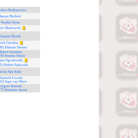
eslavs Kudrjavcevs
Janusz Bucholc
 Serafin Szota
tor Biedrzycki
 Damian Byrtek
rich Carolina
30) Damian Sierant
Hubert Szramka
(6) Jonatan Straus
tian Ogrodowski
5) Hubert Sadowski
aciej Spychała
Wojciech Łuczak
32) Ingo van Weert
rzegorz Kuświk
87) Sebastian Jarosz