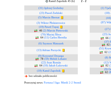
Kamil Zapolnik 45 (k)
2 - 2
(31) Jędrzej Grobelny
(1) Vjač
(23) Paweł Zieliński
(18) 
(5) Marcin Biernat
(44)
(97) Wik
(3) Wiktor Pleśnierowicz
(19) Paweł Tupaj
(27)
46
(2) Marcin Pietrowski
(23) Ju
(70) Maciej Śliwa
64
(11) Carlos Heredia
66
(
(37) 
(6) Szymon Matuszek
82
(51) Krys
(13) Adrian Purzycki
62
(2
(9) Krzysztof Drzazga
(8) M
78
(59) Mehdi Lehaire
(22) Joan Román
(12) 
64
(10) Jakub Łukowski
82
(
(9) G
(18) Kamil Zapolnik
62
(
bez udziału publiczności
Przeczytaj news:
Fortuna I liga: Miedź 2-2 Stomil