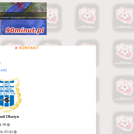
Łódź)
mil Olsztyn
k 38
ki 43 (k)