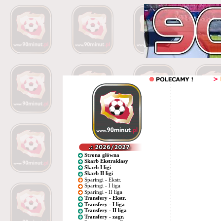
Strona główna
Skarb Ekstraklasy
Skarb I ligi
Skarb II ligi
Sparingi - Ekstr.
Sparingi - I liga
Sparingi - II liga
Transfery - Ekstr.
Transfery - I liga
Transfery - II liga
Transfery - zagr.