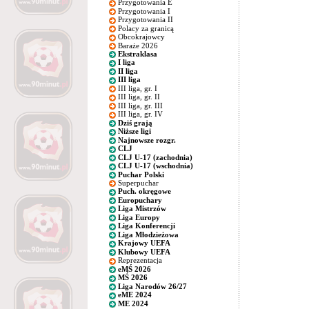
Przygotowania E
Przygotowania I
Przygotowania II
Polacy za granicą
Obcokrajowcy
Baraże 2026
Ekstraklasa
I liga
II liga
III liga
III liga, gr. I
III liga, gr. II
III liga, gr. III
III liga, gr. IV
Dziś grają
Niższe ligi
Najnowsze rozgr.
CLJ
CLJ U-17 (zachodnia)
CLJ U-17 (wschodnia)
Puchar Polski
Superpuchar
Puch. okręgowe
Europuchary
Liga Mistrzów
Liga Europy
Liga Konferencji
Liga Młodzieżowa
Krajowy UEFA
Klubowy UEFA
Reprezentacja
eMŚ 2026
MŚ 2026
Liga Narodów 26/27
eME 2024
ME 2024