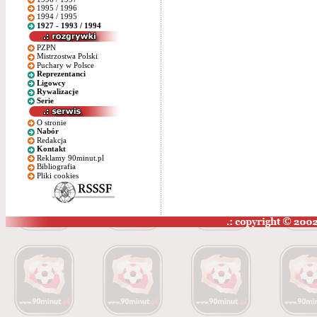
1995 / 1996
1994 / 1995
1927 - 1993 / 1994
PZPN
Mistrzostwa Polski
Puchary w Polsce
Reprezentanci
Ligowcy
Rywalizacje
Serie
O stronie
Nabór
Redakcja
Kontakt
Reklamy 90minut.pl
Bibliografia
Pliki cookies