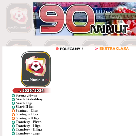
Strona główna
Skarb Ekstraklasy
Skarb I ligi
Skarb II ligi
Sparingi - Ekstr.
Sparingi - I liga
Sparingi - II liga
Transfery - Ekstr.
Transfery - I liga
Transfery - II liga
Transfery - zagr.