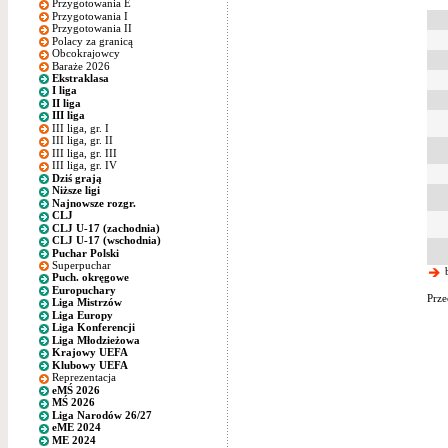
Przygotowania E
Przygotowania I
Przygotowania II
Polacy za granicą
Obcokrajowcy
Baraże 2026
Ekstraklasa
I liga
II liga
III liga
III liga, gr. I
III liga, gr. II
III liga, gr. III
III liga, gr. IV
Dziś grają
Niższe ligi
Najnowsze rozgr.
CLJ
CLJ U-17 (zachodnia)
CLJ U-17 (wschodnia)
Puchar Polski
Superpuchar
b
Puch. okręgowe
Europuchary
Prze
Liga Mistrzów
Liga Europy
Liga Konferencji
Liga Młodzieżowa
Krajowy UEFA
Klubowy UEFA
Reprezentacja
eMŚ 2026
MŚ 2026
Liga Narodów 26/27
eME 2024
ME 2024