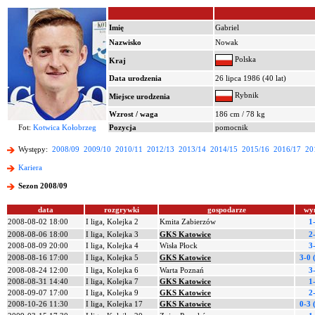
Imię
Gabriel
Nazwisko
Nowak
Polska
Kraj
Data urodzenia
26 lipca 1986 (40 lat)
Rybnik
Miejsce urodzenia
Wzrost / waga
186 cm / 78 kg
Fot:
Kotwica Kołobrzeg
Pozycja
pomocnik
Występy:
2008/09
2009/10
2010/11
2012/13
2013/14
2014/15
2015/16
2016/17
20
Kariera
Sezon 2008/09
data
rozgrywki
gospodarze
wy
2008-08-02 18:00
I liga, Kolejka 2
Kmita Zabierzów
1
2008-08-06 18:00
I liga, Kolejka 3
GKS Katowice
2
2008-08-09 20:00
I liga, Kolejka 4
Wisła Płock
3
2008-08-16 17:00
I liga, Kolejka 5
GKS Katowice
3-0 
2008-08-24 12:00
I liga, Kolejka 6
Warta Poznań
3
2008-08-31 14:40
I liga, Kolejka 7
GKS Katowice
1
2008-09-07 17:00
I liga, Kolejka 9
GKS Katowice
2
2008-10-26 11:30
I liga, Kolejka 17
GKS Katowice
0-3 