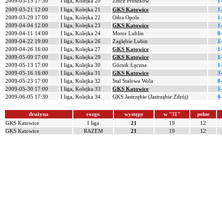
2009-03-15 17:30
I liga, Kolejka 20
Znicz Pruszków
1
2009-03-21 12:00
I liga, Kolejka 21
GKS Katowice
1
2009-03-29 17:00
I liga, Kolejka 22
Odra Opole
1
2009-04-04 12:00
I liga, Kolejka 23
GKS Katowice
1
2009-04-11 14:00
I liga, Kolejka 24
Motor Lublin
0
2009-04-22 19:00
I liga, Kolejka 26
Zagłębie Lubin
1
2009-04-26 16:00
I liga, Kolejka 27
GKS Katowice
1
2009-05-09 17:00
I liga, Kolejka 29
GKS Katowice
1
2009-05-13 17:00
I liga, Kolejka 30
Górnik Łęczna
1
2009-05-16 16:00
I liga, Kolejka 31
GKS Katowice
3
2009-05-23 17:00
I liga, Kolejka 32
Stal Stalowa Wola
0
2009-05-30 17:00
I liga, Kolejka 33
GKS Katowice
1
2009-06-05 17:30
I liga, Kolejka 34
GKS Jastrzębie (Jastrzębie Zdrój)
0
drużyna
rozgr.
występy
w "11"
pełne
GKS Katowice
I liga
21
19
12
GKS Katowice
RAZEM
21
19
12