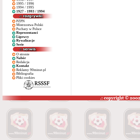
1995 / 1996
1994 / 1995
1927 - 1993 / 1994
PZPN
Mistrzostwa Polski
Puchary w Polsce
Reprezentanci
Ligowcy
Rywalizacje
Serie
O stronie
Nabór
Redakcja
Kontakt
Reklamy 90minut.pl
Bibliografia
Pliki cookies