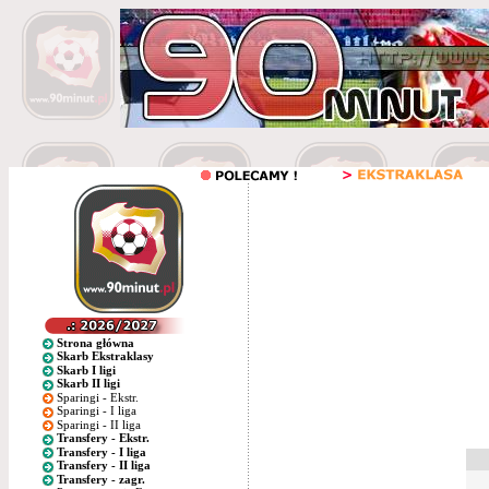
Strona główna
Skarb Ekstraklasy
Skarb I ligi
Skarb II ligi
Sparingi - Ekstr.
Sparingi - I liga
Sparingi - II liga
Transfery - Ekstr.
Transfery - I liga
Transfery - II liga
Transfery - zagr.