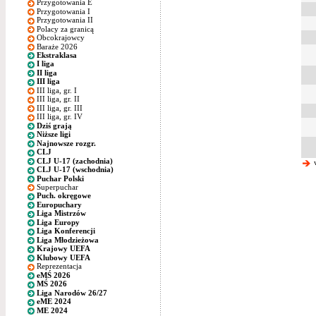
Przygotowania E
Przygotowania I
Przygotowania II
Polacy za granicą
Obcokrajowcy
Baraże 2026
Ekstraklasa
I liga
II liga
III liga
III liga, gr. I
III liga, gr. II
III liga, gr. III
III liga, gr. IV
Dziś grają
Niższe ligi
Najnowsze rozgr.
CLJ
CLJ U-17 (zachodnia)
w
CLJ U-17 (wschodnia)
Puchar Polski
Superpuchar
Puch. okręgowe
Europuchary
Liga Mistrzów
Liga Europy
Liga Konferencji
Liga Młodzieżowa
Krajowy UEFA
Klubowy UEFA
Reprezentacja
eMŚ 2026
MŚ 2026
Liga Narodów 26/27
eME 2024
ME 2024