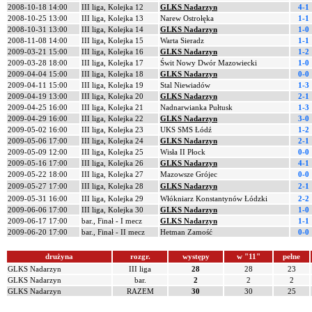
2008-10-18 14:00
III liga, Kolejka 12
GLKS Nadarzyn
4-1
2008-10-25 13:00
III liga, Kolejka 13
Narew Ostrołęka
1-1
2008-10-31 13:00
III liga, Kolejka 14
GLKS Nadarzyn
1-0
2008-11-08 14:00
III liga, Kolejka 15
Warta Sieradz
1-1
2009-03-21 15:00
III liga, Kolejka 16
GLKS Nadarzyn
1-2
2009-03-28 18:00
III liga, Kolejka 17
Świt Nowy Dwór Mazowiecki
1-0
2009-04-04 15:00
III liga, Kolejka 18
GLKS Nadarzyn
0-0
2009-04-11 15:00
III liga, Kolejka 19
Stal Niewiadów
1-3
2009-04-19 13:00
III liga, Kolejka 20
GLKS Nadarzyn
2-1
2009-04-25 16:00
III liga, Kolejka 21
Nadnarwianka Pułtusk
1-3
2009-04-29 16:00
III liga, Kolejka 22
GLKS Nadarzyn
3-0
2009-05-02 16:00
III liga, Kolejka 23
UKS SMS Łódź
1-2
2009-05-06 17:00
III liga, Kolejka 24
GLKS Nadarzyn
2-1
2009-05-09 12:00
III liga, Kolejka 25
Wisła II Płock
0-0
2009-05-16 17:00
III liga, Kolejka 26
GLKS Nadarzyn
4-1
2009-05-22 18:00
III liga, Kolejka 27
Mazowsze Grójec
0-0
2009-05-27 17:00
III liga, Kolejka 28
GLKS Nadarzyn
2-1
2009-05-31 16:00
III liga, Kolejka 29
Włókniarz Konstantynów Łódzki
2-2
2009-06-06 17:00
III liga, Kolejka 30
GLKS Nadarzyn
1-0
2009-06-17 17:00
bar., Finał - I mecz
GLKS Nadarzyn
1-1
2009-06-20 17:00
bar., Finał - II mecz
Hetman Zamość
0-0
drużyna
rozgr.
występy
w "11"
pełne
GLKS Nadarzyn
III liga
28
28
23
GLKS Nadarzyn
bar.
2
2
2
GLKS Nadarzyn
RAZEM
30
30
25