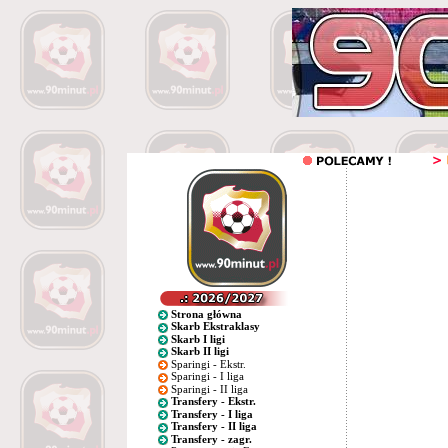
Strona główna
Skarb Ekstraklasy
Skarb I ligi
Skarb II ligi
Sparingi - Ekstr.
Sparingi - I liga
Sparingi - II liga
Transfery - Ekstr.
Transfery - I liga
Transfery - II liga
Transfery - zagr.