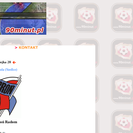
lejka 20
nda (Siedlce)
oń Radom