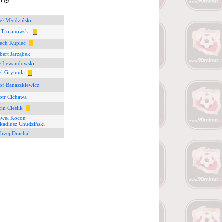
28
eł Młodziński
 Trojanowski
ech Kupiec
bert Jarząbek
ł Lewandowski
el Grymuła
of Banaszkiewicz
otr Cichawa
in Cieślik
aweł Kocon
kadiusz Chudziński
rzej Drachal