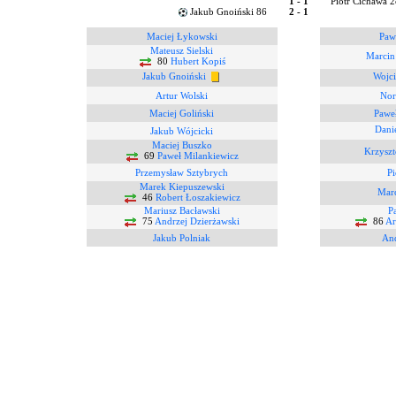
1 - 1
Piotr Cichawa 
Jakub Gnoiński 86
2 - 1
Maciej Łykowski
Paw
Mateusz Sielski
Marcin
80
Hubert Kopiś
Jakub Gnoiński
Wojci
Artur Wolski
Nor
Maciej Goliński
Pawe
Dani
Jakub Wójcicki
Maciej Buszko
Krzyszt
69
Paweł Milankiewicz
Przemysław Sztybrych
Pi
Marek Kiepuszewski
Marc
46
Robert Łoszakiewicz
Mariusz Bacławski
P
75
Andrzej Dzierżawski
86
Ar
Jakub Polniak
And