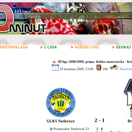
III liga 2008/2009, grupa: łódzko-mazowiecka - Ko
19 kwietnia 2009, 13:00
100
Paweł Je
2 - 1
GLKS Nadarzyn
Br
Przemysław Sztybrych 23
1 - 0