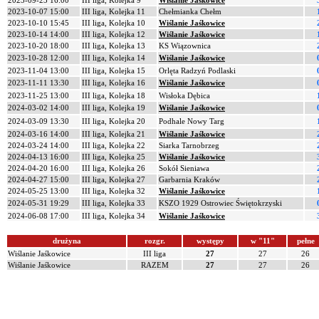
2023-09-23 16:00
III liga, Kolejka 9
Wiślanie Jaśkowice
2023-10-07 15:00
III liga, Kolejka 11
Chełmianka Chełm
2023-10-10 15:45
III liga, Kolejka 10
Wiślanie Jaśkowice
2023-10-14 14:00
III liga, Kolejka 12
Wiślanie Jaśkowice
2023-10-20 18:00
III liga, Kolejka 13
KS Wiązownica
2023-10-28 12:00
III liga, Kolejka 14
Wiślanie Jaśkowice
2023-11-04 13:00
III liga, Kolejka 15
Orlęta Radzyń Podlaski
2023-11-11 13:30
III liga, Kolejka 16
Wiślanie Jaśkowice
2023-11-25 13:00
III liga, Kolejka 18
Wisłoka Dębica
2024-03-02 14:00
III liga, Kolejka 19
Wiślanie Jaśkowice
2024-03-09 13:30
III liga, Kolejka 20
Podhale Nowy Targ
2024-03-16 14:00
III liga, Kolejka 21
Wiślanie Jaśkowice
2024-03-24 14:00
III liga, Kolejka 22
Siarka Tarnobrzeg
2024-04-13 16:00
III liga, Kolejka 25
Wiślanie Jaśkowice
2024-04-20 16:00
III liga, Kolejka 26
Sokół Sieniawa
2024-04-27 15:00
III liga, Kolejka 27
Garbarnia Kraków
2024-05-25 13:00
III liga, Kolejka 32
Wiślanie Jaśkowice
2024-05-31 19:29
III liga, Kolejka 33
KSZO 1929 Ostrowiec Świętokrzyski
2024-06-08 17:00
III liga, Kolejka 34
Wiślanie Jaśkowice
drużyna
rozgr.
występy
w "11"
pełne
Wiślanie Jaśkowice
III liga
27
27
26
Wiślanie Jaśkowice
RAZEM
27
27
26