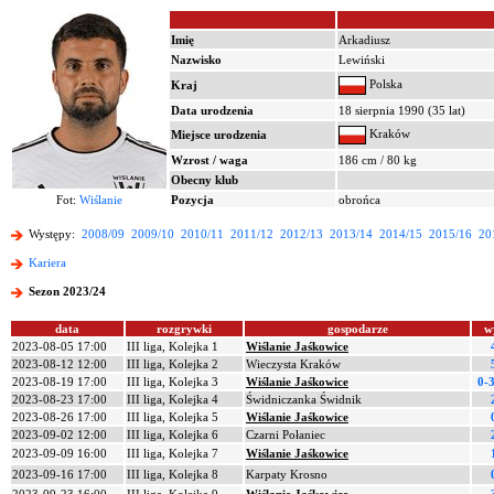
Imię
Arkadiusz
Nazwisko
Lewiński
Polska
Kraj
Data urodzenia
18 sierpnia 1990 (35 lat)
Kraków
Miejsce urodzenia
Wzrost / waga
186 cm / 80 kg
Obecny klub
Fot:
Wiślanie
Pozycja
obrońca
Występy:
2008/09
2009/10
2010/11
2011/12
2012/13
2013/14
2014/15
2015/16
20
Kariera
Sezon 2023/24
data
rozgrywki
gospodarze
w
2023-08-05 17:00
III liga, Kolejka 1
Wiślanie Jaśkowice
2023-08-12 12:00
III liga, Kolejka 2
Wieczysta Kraków
2023-08-19 17:00
III liga, Kolejka 3
Wiślanie Jaśkowice
0-3
2023-08-23 17:00
III liga, Kolejka 4
Świdniczanka Świdnik
2023-08-26 17:00
III liga, Kolejka 5
Wiślanie Jaśkowice
2023-09-02 12:00
III liga, Kolejka 6
Czarni Połaniec
2023-09-09 16:00
III liga, Kolejka 7
Wiślanie Jaśkowice
2023-09-16 17:00
III liga, Kolejka 8
Karpaty Krosno