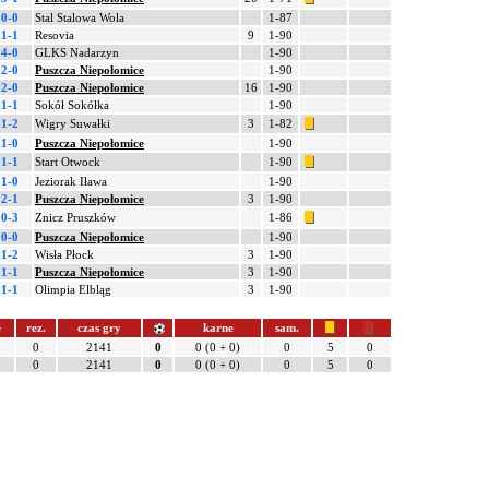
0-0
Stal Stalowa Wola
1-87
1-1
Resovia
9
1-90
4-0
GLKS Nadarzyn
1-90
2-0
Puszcza Niepołomice
1-90
2-0
Puszcza Niepołomice
16
1-90
1-1
Sokół Sokółka
1-90
1-2
Wigry Suwałki
3
1-82
1-0
Puszcza Niepołomice
1-90
1-1
Start Otwock
1-90
1-0
Jeziorak Iława
1-90
2-1
Puszcza Niepołomice
3
1-90
0-3
Znicz Pruszków
1-86
0-0
Puszcza Niepołomice
1-90
1-2
Wisła Płock
3
1-90
1-1
Puszcza Niepołomice
3
1-90
1-1
Olimpia Elbląg
3
1-90
e
rez.
czas gry
karne
sam.
0
2141
0
0 (0 + 0)
0
5
0
0
2141
0
0 (0 + 0)
0
5
0