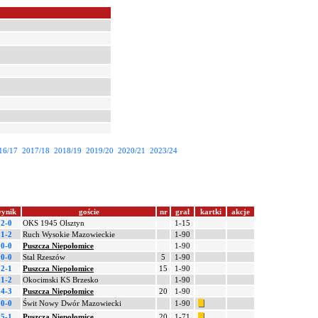
16/17
2017/18
2018/19
2019/20
2020/21
2023/24
ynik
goście
nr
grał
kartki
akcje
2-0
OKS 1945 Olsztyn
1-15
1-2
Ruch Wysokie Mazowieckie
1-90
0-0
Puszcza Niepołomice
1-90
0-0
Stal Rzeszów
5
1-90
2-1
Puszcza Niepołomice
15
1-90
1-2
Okocimski KS Brzesko
1-90
4-3
Puszcza Niepołomice
20
1-90
0-0
Świt Nowy Dwór Mazowiecki
1-90
5-1
Puszcza Niepołomice
20
1-71