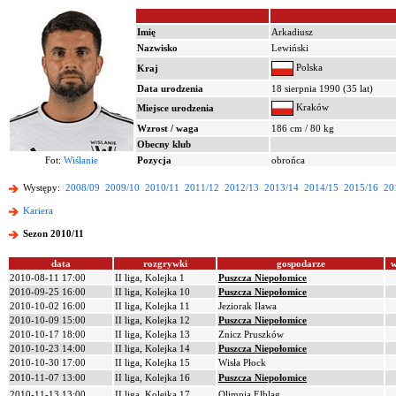
Imię
Arkadiusz
Nazwisko
Lewiński
Polska
Kraj
Data urodzenia
18 sierpnia 1990 (35 lat)
Kraków
Miejsce urodzenia
Wzrost / waga
186 cm / 80 kg
Obecny klub
Fot:
Wiślanie
Pozycja
obrońca
Występy:
2008/09
2009/10
2010/11
2011/12
2012/13
2013/14
2014/15
2015/16
20
Kariera
Sezon 2010/11
data
rozgrywki
gospodarze
w
2010-08-11 17:00
II liga, Kolejka 1
Puszcza Niepołomice
2010-09-25 16:00
II liga, Kolejka 10
Puszcza Niepołomice
2010-10-02 16:00
II liga, Kolejka 11
Jeziorak Iława
2010-10-09 15:00
II liga, Kolejka 12
Puszcza Niepołomice
2010-10-17 18:00
II liga, Kolejka 13
Znicz Pruszków
2010-10-23 14:00
II liga, Kolejka 14
Puszcza Niepołomice
2010-10-30 17:00
II liga, Kolejka 15
Wisła Płock
2010-11-07 13:00
II liga, Kolejka 16
Puszcza Niepołomice
2010-11-13 13:00
II liga, Kolejka 17
Olimpia Elbląg