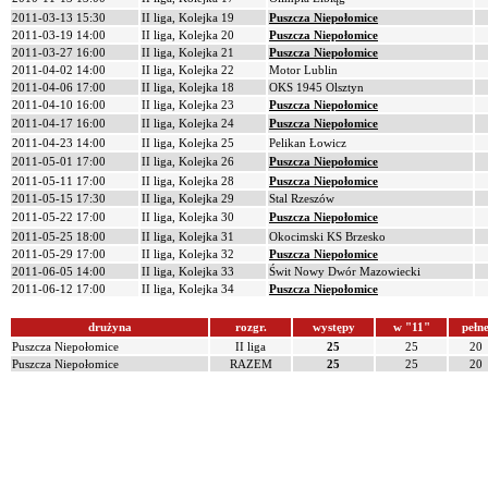
2011-03-13 15:30
II liga, Kolejka 19
Puszcza Niepołomice
2011-03-19 14:00
II liga, Kolejka 20
Puszcza Niepołomice
2011-03-27 16:00
II liga, Kolejka 21
Puszcza Niepołomice
2011-04-02 14:00
II liga, Kolejka 22
Motor Lublin
2011-04-06 17:00
II liga, Kolejka 18
OKS 1945 Olsztyn
2011-04-10 16:00
II liga, Kolejka 23
Puszcza Niepołomice
2011-04-17 16:00
II liga, Kolejka 24
Puszcza Niepołomice
2011-04-23 14:00
II liga, Kolejka 25
Pelikan Łowicz
2011-05-01 17:00
II liga, Kolejka 26
Puszcza Niepołomice
2011-05-11 17:00
II liga, Kolejka 28
Puszcza Niepołomice
2011-05-15 17:30
II liga, Kolejka 29
Stal Rzeszów
2011-05-22 17:00
II liga, Kolejka 30
Puszcza Niepołomice
2011-05-25 18:00
II liga, Kolejka 31
Okocimski KS Brzesko
2011-05-29 17:00
II liga, Kolejka 32
Puszcza Niepołomice
2011-06-05 14:00
II liga, Kolejka 33
Świt Nowy Dwór Mazowiecki
2011-06-12 17:00
II liga, Kolejka 34
Puszcza Niepołomice
drużyna
rozgr.
występy
w "11"
pełn
Puszcza Niepołomice
II liga
25
25
20
Puszcza Niepołomice
RAZEM
25
25
20