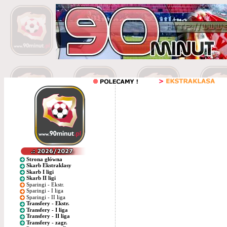
Strona główna
Skarb Ekstraklasy
Skarb I ligi
Skarb II ligi
Sparingi - Ekstr.
Sparingi - I liga
Sparingi - II liga
Transfery - Ekstr.
Transfery - I liga
Transfery - II liga
Transfery - zagr.