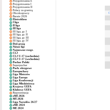
Przygotowania E
Przygotowania I
Przygotowania II
Polacy za granicą
(
Obcokrajowcy
Baraże 2026
Ekstraklasa
I liga
II liga
III liga
III liga, gr. I
III liga, gr. II
III liga, gr. III
III liga, gr. IV
Dziś grają
Niższe ligi
Najnowsze rozgr.
CLJ
CLJ U-17 (zachodnia)
CLJ U-17 (wschodnia)
Puchar Polski
Superpuchar
Puch. okręgowe
Europuchary
Liga Mistrzów
Liga Europy
Liga Konferencji
Liga Młodzieżowa
Krajowy UEFA
Klubowy UEFA
Reprezentacja
eMŚ 2026
MŚ 2026
Liga Narodów 26/27
eME 2024
ME 2024