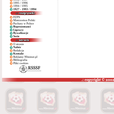
1995 / 1996
1994 / 1995
1927 - 1993 / 1994
PZPN
Mistrzostwa Polski
Puchary w Polsce
Reprezentanci
Ligowcy
Rywalizacje
Serie
O stronie
Nabór
Redakcja
Kontakt
Reklamy 90minut.pl
Bibliografia
Pliki cookies